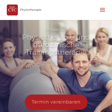
Praxis für
Physiotherapie und
medizinische
Trainingstherapie
in Lübeck
Termin vereinbaren