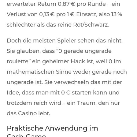
erwarteter Return 0,87 € pro Runde – ein
Verlust von 0,13 € pro 1 € Einsatz, also 13 %
schlechter als das reine Rot/Schwarz.
Doch die meisten Spieler sehen das nicht.
Sie glauben, dass “0 gerade ungerade
roulette” ein geheimer Hack ist, weil 0 im
mathematischen Sinne weder gerade noch
ungerade ist. Sie verwechseln das mit der
Idee, dass man mit 0 € starten kann und
trotzdem reich wird – ein Traum, den nur
das Casino lebt.
Praktische Anwendung im
Cash‑Game