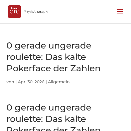
0 gerade ungerade
roulette: Das kalte
Pokerface der Zahlen
von
|
Apr. 30, 2026
| Allgemein
0 gerade ungerade
roulette: Das kalte
Pokerface der Zahlen