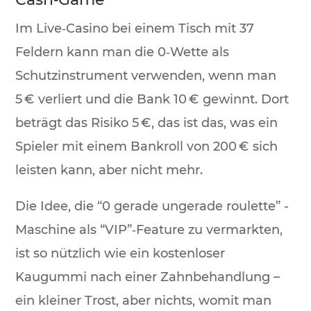
Im Live‑Casino bei einem Tisch mit 37
Feldern kann man die 0‑Wette als
Schutzinstrument verwenden, wenn man
5 € verliert und die Bank 10 € gewinnt. Dort
beträgt das Risiko 5 €, das ist das, was ein
Spieler mit einem Bankroll von 200 € sich
leisten kann, aber nicht mehr.
Die Idee, die “0 gerade ungerade roulette” -
Maschine als “VIP”‑Feature zu vermarkten,
ist so nützlich wie ein kostenloser
Kaugummi nach einer Zahnbehandlung –
ein kleiner Trost, aber nichts, womit man