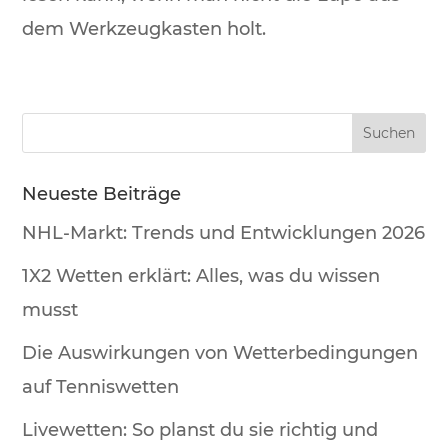
dem Werkzeugkasten holt.
Neueste Beiträge
NHL-Markt: Trends und Entwicklungen 2026
1X2 Wetten erklärt: Alles, was du wissen
musst
Die Auswirkungen von Wetterbedingungen
auf Tenniswetten
Livewetten: So planst du sie richtig und