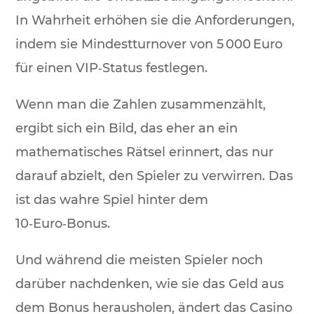
In Wahrheit erhöhen sie die Anforderungen,
indem sie Mindestturnover von 5 000 Euro
für einen VIP‑Status festlegen.
Wenn man die Zahlen zusammenzählt,
ergibt sich ein Bild, das eher an ein
mathematisches Rätsel erinnert, das nur
darauf abzielt, den Spieler zu verwirren. Das
ist das wahre Spiel hinter dem
10‑Euro‑Bonus.
Und während die meisten Spieler noch
darüber nachdenken, wie sie das Geld aus
dem Bonus herausholen, ändert das Casino