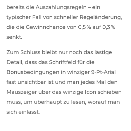
bereits die Auszahlungsregeln – ein
typischer Fall von schneller Regeländerung,
die die Gewinnchance von 0,5 % auf 0,3 %
senkt.
Zum Schluss bleibt nur noch das lästige
Detail, dass das Schriftfeld für die
Bonusbedingungen in winziger 9‑Pt‑Arial
fast unsichtbar ist und man jedes Mal den
Mauszeiger über das winzige Icon schieben
muss, um überhaupt zu lesen, worauf man
sich einlässt.