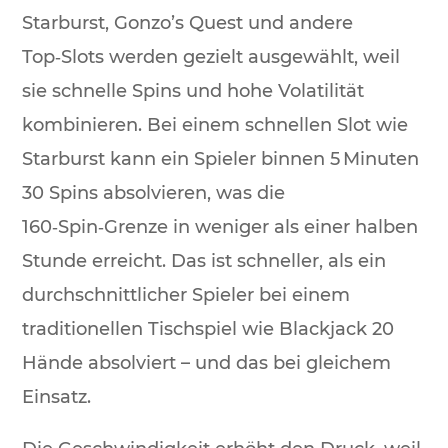
Starburst, Gonzo’s Quest und andere
Top‑Slots werden gezielt ausgewählt, weil
sie schnelle Spins und hohe Volatilität
kombinieren. Bei einem schnellen Slot wie
Starburst kann ein Spieler binnen 5 Minuten
30 Spins absolvieren, was die
160‑Spin‑Grenze in weniger als einer halben
Stunde erreicht. Das ist schneller, als ein
durchschnittlicher Spieler bei einem
traditionellen Tischspiel wie Blackjack 20
Hände absolviert – und das bei gleichem
Einsatz.