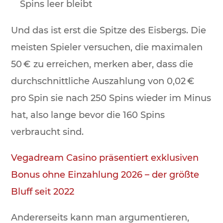
Spins leer bleibt
Und das ist erst die Spitze des Eisbergs. Die
meisten Spieler versuchen, die maximalen
50 € zu erreichen, merken aber, dass die
durchschnittliche Auszahlung von 0,02 €
pro Spin sie nach 250 Spins wieder im Minus
hat, also lange bevor die 160 Spins
verbraucht sind.
Vegadream Casino präsentiert exklusiven
Bonus ohne Einzahlung 2026 – der größte
Bluff seit 2022
Andererseits kann man argumentieren,