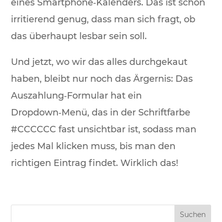
eines Smartphone‑Kalenders. Das ist schon
irritierend genug, dass man sich fragt, ob
das überhaupt lesbar sein soll.
Und jetzt, wo wir das alles durchgekaut
haben, bleibt nur noch das Ärgernis: Das
Auszahlung‑Formular hat ein
Dropdown‑Menü, das in der Schriftfarbe
#CCCCCC fast unsichtbar ist, sodass man
jedes Mal klicken muss, bis man den
richtigen Eintrag findet. Wirklich das!