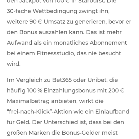
den Jackpot von 100 € in Starburst. Die
30‑fache Wettbedingung zwingt ihn,
weitere 90 € Umsatz zu generieren, bevor er
den Bonus auszahlen kann. Das ist mehr
Aufwand als ein monatliches Abonnement
bei einem Fitnessstudio, das nie besucht
wird.
Im Vergleich zu Bet365 oder Unibet, die
häufig 100 % Einzahlungsbonus mit 200 €
Maximalbetrag anbieten, wirkt die
“frei‑nach‑Klick”‑Aktion wie ein Einlaufband
für Geld. Der Unterschied ist, dass bei den
großen Marken die Bonus‑Gelder meist