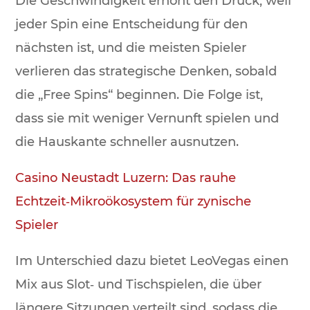
Die Geschwindigkeit erhöht den Druck, weil
jeder Spin eine Entscheidung für den
nächsten ist, und die meisten Spieler
verlieren das strategische Denken, sobald
die „Free Spins“ beginnen. Die Folge ist,
dass sie mit weniger Vernunft spielen und
die Hauskante schneller ausnutzen.
Casino Neustadt Luzern: Das rauhe
Echtzeit‑Mikroökosystem für zynische
Spieler
Im Unterschied dazu bietet LeoVegas einen
Mix aus Slot‑ und Tischspielen, die über
längere Sitzungen verteilt sind, sodass die