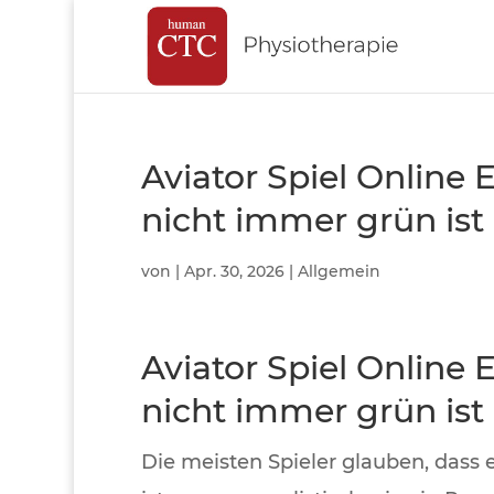
Aviator Spiel Onlin
nicht immer grün ist
von
|
Apr. 30, 2026
| Allgemein
Aviator Spiel Onlin
nicht immer grün ist
Die meisten Spieler glauben, dass e