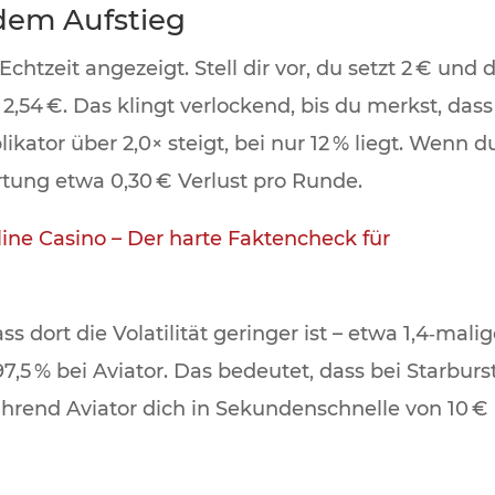
dem Aufstieg
Echtzeit angezeigt. Stell dir vor, du setzt 2 € und 
2,54 €. Das klingt verlockend, bis du merkst, dass
ikator über 2,0× steigt, bei nur 12 % liegt. Wenn d
artung etwa 0,30 € Verlust pro Runde.
ne Casino – Der harte Faktencheck für
ss dort die Volatilität geringer ist – etwa 1,4‑malig
,5 % bei Aviator. Das bedeutet, dass bei Starburs
hrend Aviator dich in Sekundenschnelle von 10 € 