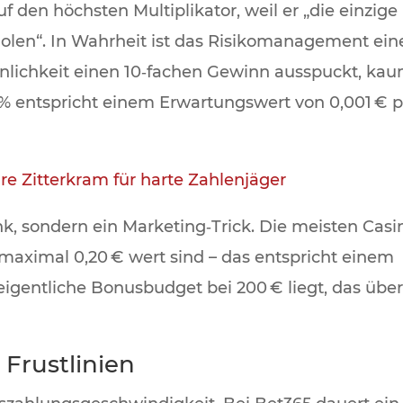
f den höchsten Multiplikator, weil er „die einzige
 holen“. In Wahrheit ist das Risikomanagement ein
inlichkeit einen 10‑fachen Gewinn ausspuckt, ka
2 % entspricht einem Erwartungswert von 0,001 € p
re Zitterkram für harte Zahlenjäger
nk, sondern ein Marketing‑Trick. Die meisten Casi
s maximal 0,20 € wert sind – das entspricht einem
igentliche Bonusbudget bei 200 € liegt, das über
Frustlinien