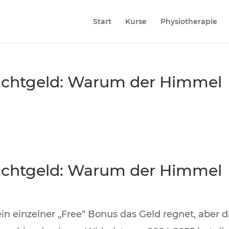
Start
Kurse
Physiotherapie
e Echtgeld: Warum der Himmel
e Echtgeld: Warum der Himmel
in einzelner „Free“ Bonus das Geld regnet, aber d