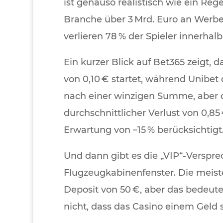
ist genauso realistisch wie ein Re
Branche über 3 Mrd. Euro an Werb
verlieren 78 % der Spieler innerhalb
Ein kurzer Blick auf Bet365 zeigt, 
von 0,10 € startet, während Unibet d
nach einer winzigen Summe, aber das
durchschnittlicher Verlust von 0,
Erwartung von –15 % berücksichtigt
Und dann gibt es die „VIP“-Versprec
Flugzeugkabinenfenster. Die meist
Deposit von 50 €, aber das bedeutet
nicht, dass das Casino einem Geld 