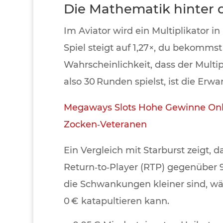
Die Mathematik hinter 
Im Aviator wird ein Multiplikator in 
Spiel steigt auf 1,27×, du bekommst 
Wahrscheinlichkeit, dass der Multipl
also 30 Runden spielst, ist die Erw
Megaways Slots Hohe Gewinne Onli
Zocken‑Veteranen
Ein Vergleich mit Starburst zeigt, da
Return‑to‑Player (RTP) gegenüber 97
die Schwankungen kleiner sind, wä
0 € katapultieren kann.