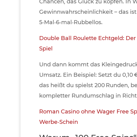
Chancen, das Glück zu köpfen. In W
Gewinnwahrscheinlichkeit – das ist 
5‑Mal‑6‑mal‑Rubbellos.
Double Ball Roulette Echtgeld: Der
Spiel
Und dann kommt das Kleingedruckte:
Umsatz. Ein Beispiel: Setzt du 0,10
das heißt du spielst 200 Runden, be
kompletter Rundumschlag in Richtu
Roman Casino ohne Wager Free Spin
Werbe‑Schein