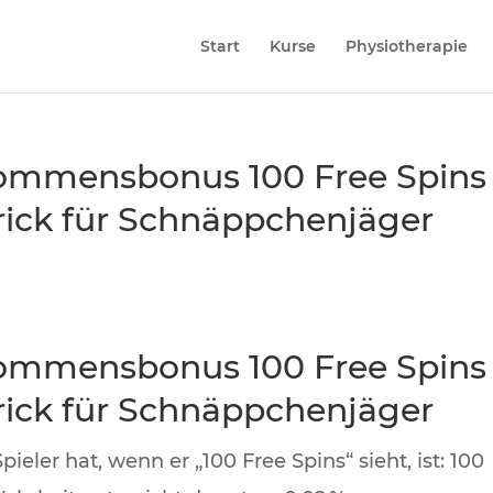
Start
Kurse
Physiotherapie
kommensbonus 100 Free Spins
trick für Schnäppchenjäger
kommensbonus 100 Free Spins
trick für Schnäppchenjäger
eler hat, wenn er „100 Free Spins“ sieht, ist: 100