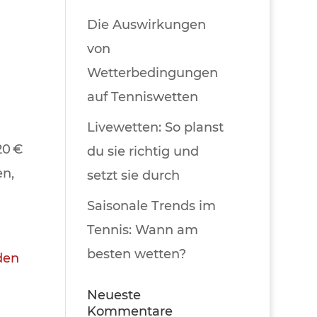
Die Auswirkungen
von
Wetterbedingungen
auf Tenniswetten
Livewetten: So planst
20 €
du sie richtig und
en,
setzt sie durch
Saisonale Trends im
Tennis: Wann am
besten wetten?
den
Neueste
Kommentare