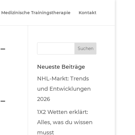
Medizinische Trainingstherapie
Kontakt
 –
Neueste Beiträge
NHL-Markt: Trends
und Entwicklungen
 –
2026
1X2 Wetten erklärt:
Alles, was du wissen
musst