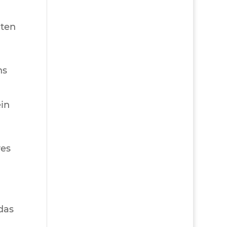
mten
ns
ein
res
das