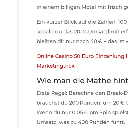
in einem billigen Motel mit frisch 
Ein kurzer Blick auf die Zahlen: 10
sobald du das 20‑€‑Umsatzlimit erfü
bleiben dir nur noch 40 € – das ist
Online Casino 50 Euro Einzahlung 
Marketingtrick
Wie man die Mathe hin
Erste Regel: Berechne den Break‑Ev
brauchst du 200 Runden, um 20 € Um
Wenn du nur 0,05 € pro Spin spiels
Umsatz, was zu 400 Runden führt.