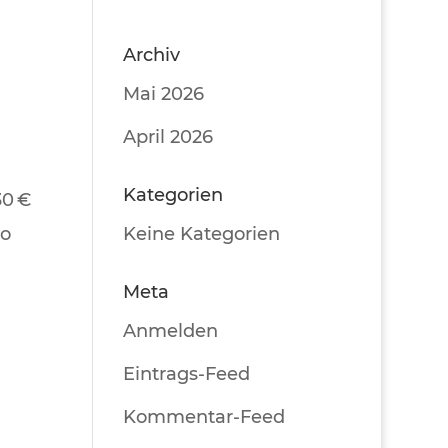
Archiv
Mai 2026
April 2026
Kategorien
30 €
so
Keine Kategorien
Meta
Anmelden
Eintrags-Feed
Kommentar-Feed