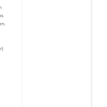
h
ns
en.
r)