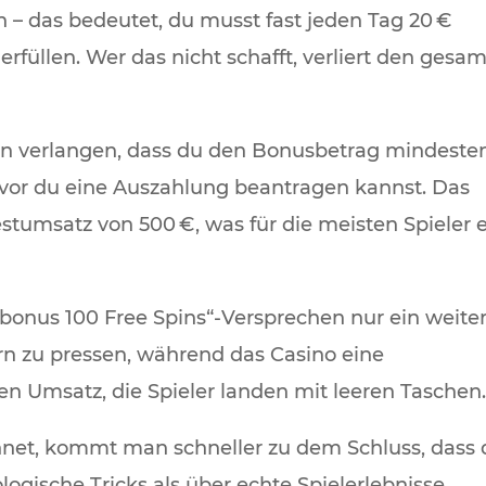
n – das bedeutet, du musst fast jeden Tag 20 €
rfüllen. Wer das nicht schafft, verliert den gesa
ren verlangen, dass du den Bonusbetrag mindeste
vor du eine Auszahlung beantragen kannst. Das
stumsatz von 500 €, was für die meisten Spieler 
bonus 100 Free Spins“-Versprechen nur ein weite
n zu pressen, während das Casino eine
lten Umsatz, die Spieler landen mit leeren Taschen.
net, kommt man schneller zu dem Schluss, dass 
gische Tricks als über echte Spielerlebnisse