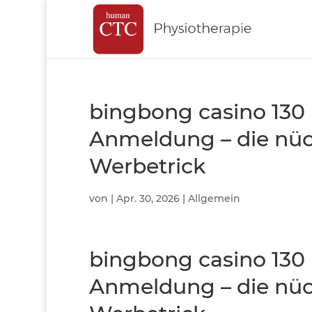
bingbong casino 130 
Anmeldung – die nü
Werbetrick
von
|
Apr. 30, 2026
| Allgemein
bingbong casino 130 
Anmeldung – die nü