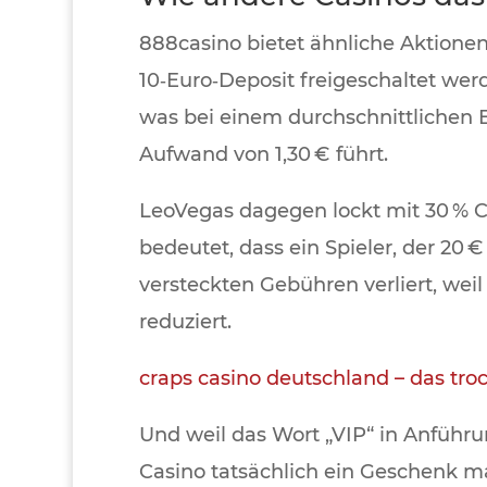
888casino bietet ähnliche Aktionen
10‑Euro‑Deposit freigeschaltet werd
was bei einem durchschnittlichen E
Aufwand von 1,30 € führt.
LeoVegas dagegen lockt mit 30 % 
bedeutet, dass ein Spieler, der 20 
versteckten Gebühren verliert, wei
reduziert.
craps casino deutschland – das tr
Und weil das Wort „VIP“ in Anführun
Casino tatsächlich ein Geschenk ma