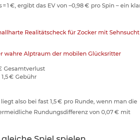
oss = 1 €, ergibt das EV von –0,98 € pro Spin – ein kla
allharte Realitätscheck für Zocker mit Sehnsucht
er wahre Alptraum der mobilen Glücksritter
4 € Gesamtverlust
 1,5 € Gebühr
iegt also bei fast 1,5 € pro Runde, wenn man die
rmeidliche Rundungsdifferenz von 0,07 € mit
gleiche Spiel spielen