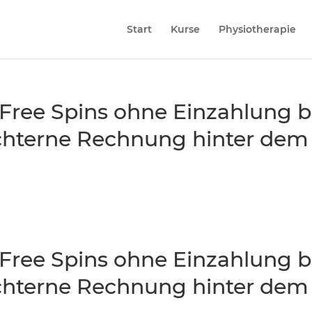
Start
Kurse
Physiotherapie
Free Spins ohne Einzahlung b
chterne Rechnung hinter dem
Free Spins ohne Einzahlung b
chterne Rechnung hinter dem