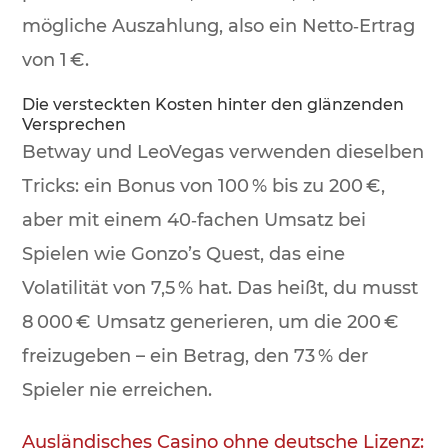
mögliche Auszahlung, also ein Netto‑Ertrag
von 1 €.
Die versteckten Kosten hinter den glänzenden
Versprechen
Betway und LeoVegas verwenden dieselben
Tricks: ein Bonus von 100 % bis zu 200 €,
aber mit einem 40‑fachen Umsatz bei
Spielen wie Gonzo’s Quest, das eine
Volatilität von 7,5 % hat. Das heißt, du musst
8 000 € Umsatz generieren, um die 200 €
freizugeben – ein Betrag, den 73 % der
Spieler nie erreichen.
Ausländisches Casino ohne deutsche Lizenz: