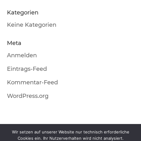
Kategorien
Keine Kategorien
Meta
Anmelden
Eintrags-Feed
Kommentar-Feed
WordPress.org
Datenschutz
|
Impressum
Wir setzen auf unserer Website nur technisch erforderliche
Cookies ein. Ihr Nutzerverhalten wird nicht analysiert.