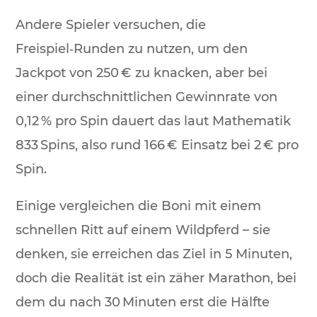
Andere Spieler versuchen, die
Freispiel‑Runden zu nutzen, um den
Jackpot von 250 € zu knacken, aber bei
einer durchschnittlichen Gewinnrate von
0,12 % pro Spin dauert das laut Mathematik
833 Spins, also rund 166 € Einsatz bei 2 € pro
Spin.
Einige vergleichen die Boni mit einem
schnellen Ritt auf einem Wildpferd – sie
denken, sie erreichen das Ziel in 5 Minuten,
doch die Realität ist ein zäher Marathon, bei
dem du nach 30 Minuten erst die Hälfte