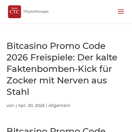
Bitcasino Promo Code
2026 Freispiele: Der kalte
Faktenbomben‑Kick für
Zocker mit Nerven aus
Stahl
von
|
Apr. 30, 2026
| Allgemein
Bitcasino Promo Code