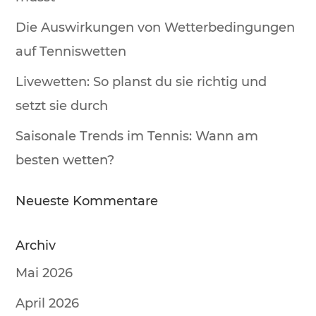
Die Auswirkungen von Wetterbedingungen
auf Tenniswetten
Livewetten: So planst du sie richtig und
setzt sie durch
Saisonale Trends im Tennis: Wann am
besten wetten?
Neueste Kommentare
Archiv
Mai 2026
April 2026