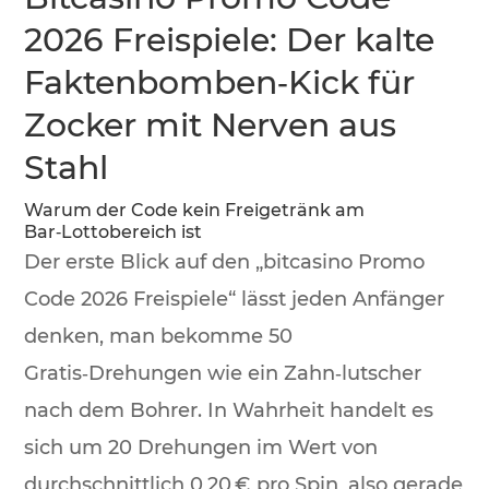
2026 Freispiele: Der kalte
Faktenbomben‑Kick für
Zocker mit Nerven aus
Stahl
Warum der Code kein Freigetränk am
Bar‑Lottobereich ist
Der erste Blick auf den „bitcasino Promo
Code 2026 Freispiele“ lässt jeden Anfänger
denken, man bekomme 50
Gratis‑Drehungen wie ein Zahn‑lutscher
nach dem Bohrer. In Wahrheit handelt es
sich um 20 Drehungen im Wert von
durchschnittlich 0,20 € pro Spin, also gerade