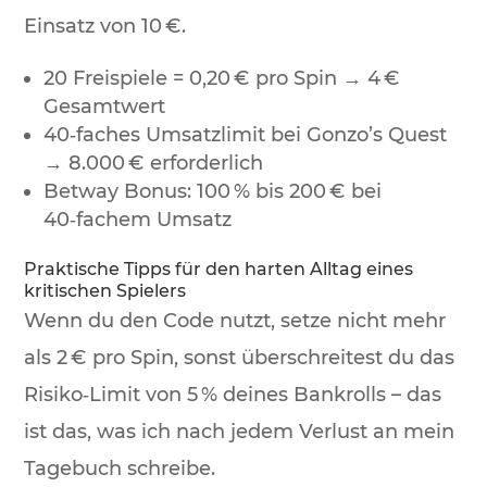
Einsatz von 10 €.
20 Freispiele = 0,20 € pro Spin → 4 €
Gesamtwert
40‑faches Umsatzlimit bei Gonzo’s Quest
→ 8.000 € erforderlich
Betway Bonus: 100 % bis 200 € bei
40‑fachem Umsatz
Praktische Tipps für den harten Alltag eines
kritischen Spielers
Wenn du den Code nutzt, setze nicht mehr
als 2 € pro Spin, sonst überschreitest du das
Risiko‑Limit von 5 % deines Bank­rolls – das
ist das, was ich nach jedem Verlust an mein
Tagebuch schreibe.