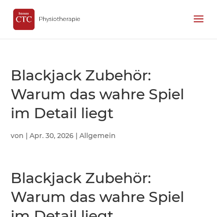
Blackjack Zubehör:
Warum das wahre Spiel
im Detail liegt
von
|
Apr. 30, 2026
| Allgemein
Blackjack Zubehör:
Warum das wahre Spiel
im Detail liegt