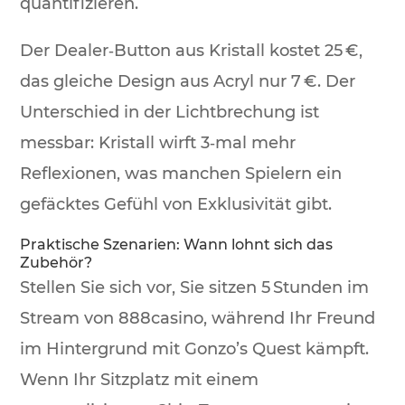
quantifizieren.
Der Dealer‑Button aus Kristall kostet 25 €,
das gleiche Design aus Acryl nur 7 €. Der
Unterschied in der Lichtbrechung ist
messbar: Kristall wirft 3‑mal mehr
Reflexionen, was manchen Spielern ein
gefäcktes Gefühl von Exklusivität gibt.
Praktische Szenarien: Wann lohnt sich das
Zubehör?
Stellen Sie sich vor, Sie sitzen 5 Stunden im
Stream von 888casino, während Ihr Freund
im Hintergrund mit Gonzo’s Quest kämpft.
Wenn Ihr Sitzplatz mit einem