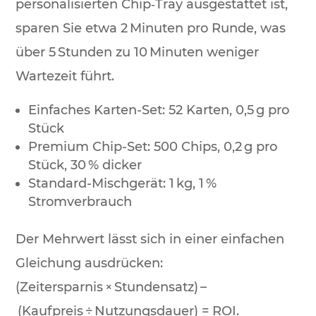
personalisierten Chip‑Tray ausgestattet ist,
sparen Sie etwa 2 Minuten pro Runde, was
über 5 Stunden zu 10 Minuten weniger
Wartezeit führt.
Einfaches Karten-Set: 52 Karten, 0,5 g pro
Stück
Premium Chip-Set: 500 Chips, 0,2 g pro
Stück, 30 % dicker
Standard-Mischgerät: 1 kg, 1 %
Stromverbrauch
Der Mehrwert lässt sich in einer einfachen
Gleichung ausdrücken:
(Zeitersparnis × Stundensatz) –
(Kaufpreis ÷ Nutzungsdauer) = ROI.