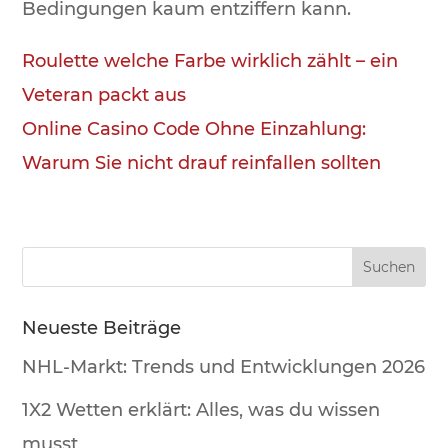
Bedingungen kaum entziffern kann.
Roulette welche Farbe wirklich zählt – ein
Veteran packt aus
Online Casino Code Ohne Einzahlung:
Warum Sie nicht drauf reinfallen sollten
Neueste Beiträge
NHL-Markt: Trends und Entwicklungen 2026
1X2 Wetten erklärt: Alles, was du wissen
musst