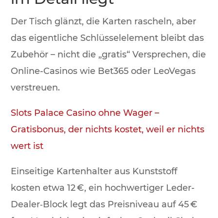
Der Tisch glänzt, die Karten rascheln, aber
das eigentliche Schlüsselelement bleibt das
Zubehör – nicht die „gratis“ Versprechen, die
Online-Casinos wie Bet365 oder LeoVegas
verstreuen.
Slots Palace Casino ohne Wager –
Gratisbonus, der nichts kostet, weil er nichts
wert ist
Einseitige Kartenhalter aus Kunststoff
kosten etwa 12 €, ein hochwertiger Leder-
Dealer‑Block legt das Preisniveau auf 45 €