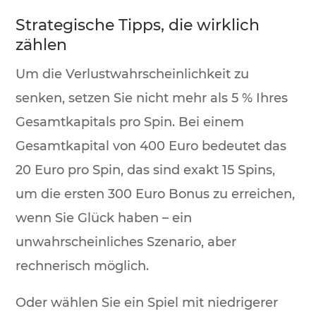
Strategische Tipps, die wirklich
zählen
Um die Verlustwahrscheinlichkeit zu
senken, setzen Sie nicht mehr als 5 % Ihres
Gesamtkapitals pro Spin. Bei einem
Gesamtkapital von 400 Euro bedeutet das
20 Euro pro Spin, das sind exakt 15 Spins,
um die ersten 300 Euro Bonus zu erreichen,
wenn Sie Glück haben – ein
unwahrscheinliches Szenario, aber
rechnerisch möglich.
Oder wählen Sie ein Spiel mit niedrigerer