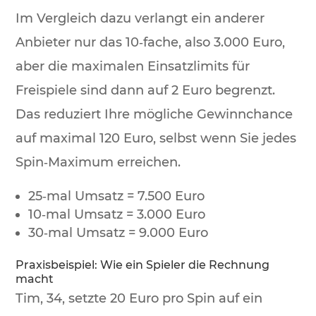
Im Vergleich dazu verlangt ein anderer
Anbieter nur das 10‑fache, also 3.000 Euro,
aber die maximalen Einsatzlimits für
Freispiele sind dann auf 2 Euro begrenzt.
Das reduziert Ihre mögliche Gewinnchance
auf maximal 120 Euro, selbst wenn Sie jedes
Spin‑Maximum erreichen.
25‑mal Umsatz = 7.500 Euro
10‑mal Umsatz = 3.000 Euro
30‑mal Umsatz = 9.000 Euro
Praxisbeispiel: Wie ein Spieler die Rechnung
macht
Tim, 34, setzte 20 Euro pro Spin auf ein