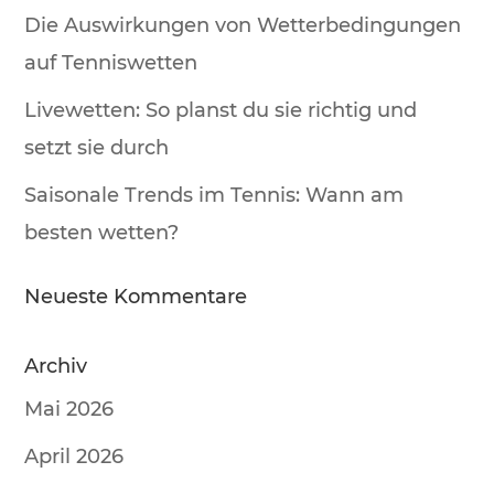
Die Auswirkungen von Wetterbedingungen
auf Tenniswetten
Livewetten: So planst du sie richtig und
setzt sie durch
Saisonale Trends im Tennis: Wann am
besten wetten?
Neueste Kommentare
Archiv
Mai 2026
April 2026