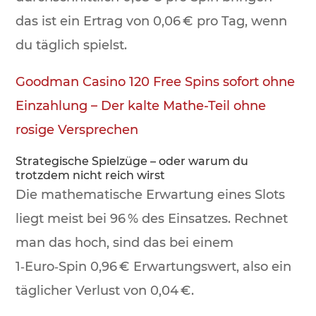
das ist ein Ertrag von 0,06 € pro Tag, wenn
du täglich spielst.
Goodman Casino 120 Free Spins sofort ohne
Einzahlung – Der kalte Mathe-Teil ohne
rosige Versprechen
Strategische Spielzüge – oder warum du
trotzdem nicht reich wirst
Die mathematische Erwartung eines Slots
liegt meist bei 96 % des Einsatzes. Rechnet
man das hoch, sind das bei einem
1‑Euro‑Spin 0,96 € Erwartungswert, also ein
täglicher Verlust von 0,04 €.