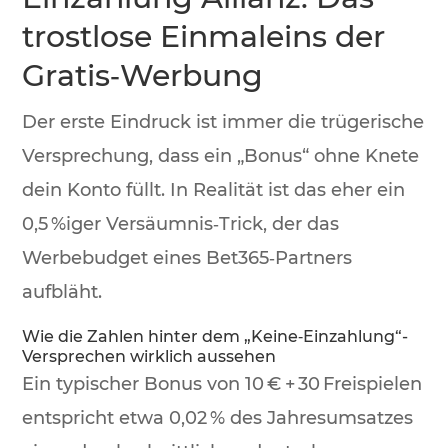
trostlose Einmaleins der
Gratis‑Werbung
Der erste Eindruck ist immer die trügerische
Versprechung, dass ein „Bonus“ ohne Knete
dein Konto füllt. In Realität ist das eher ein
0,5 %iger Versäumnis‑Trick, der das
Werbebudget eines Bet365‑Partners
aufbläht.
Wie die Zahlen hinter dem „Keine‑Einzahlung“-
Versprechen wirklich aussehen
Ein typischer Bonus von 10 € + 30 Freispielen
entspricht etwa 0,02 % des Jahresumsatzes