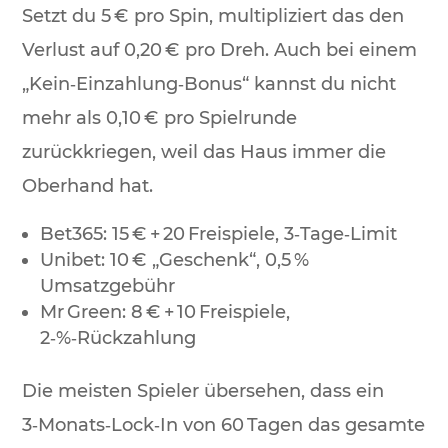
Setzt du 5 € pro Spin, multipliziert das den
Verlust auf 0,20 € pro Dreh. Auch bei einem
„Kein‑Einzahlung‑Bonus“ kannst du nicht
mehr als 0,10 € pro Spielrunde
zurückkriegen, weil das Haus immer die
Oberhand hat.
Bet365: 15 € + 20 Freispiele, 3‑Tage‑Limit
Unibet: 10 € „Geschenk“, 0,5 %
Umsatzgebühr
Mr Green: 8 € + 10 Freispiele,
2‑%‑Rückzahlung
Die meisten Spieler übersehen, dass ein
3‑Monats‑Lock‑In von 60 Tagen das gesamte