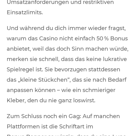
Umsatzanforderungen und restriktiven
Einsatzlimits.
Und während du dich immer wieder fragst,
warum das Casino nicht einfach 50 % Bonus
anbietet, weil das doch Sinn machen würde,
merken sie schnell, dass das keine lukrative
Spielregel ist. Sie bevorzugen stattdessen
das „kleine Stückchen“, das sie nach Bedarf
anpassen können – wie ein schmieriger
Kleber, den du nie ganz loswirst.
Zum Schluss noch ein Gag: Auf manchen
Plattformen ist die Schriftart im