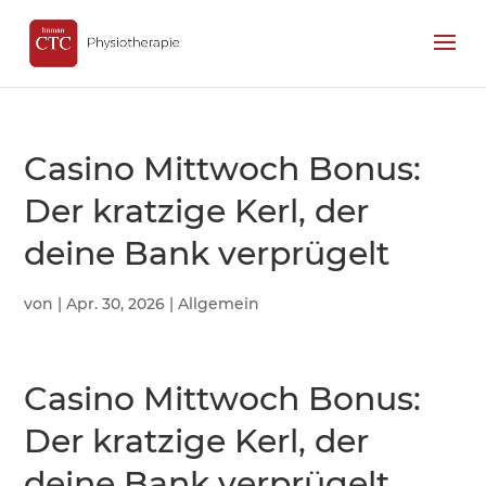
Casino Mittwoch Bonus:
Der kratzige Kerl, der
deine Bank verprügelt
von
|
Apr. 30, 2026
| Allgemein
Casino Mittwoch Bonus:
Der kratzige Kerl, der
deine Bank verprügelt