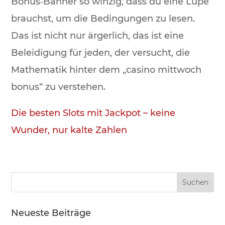
Bonus‑Banner so winzig, dass du eine Lupe
brauchst, um die Bedingungen zu lesen.
Das ist nicht nur ärgerlich, das ist eine
Beleidigung für jeden, der versucht, die
Mathematik hinter dem „casino mittwoch
bonus“ zu verstehen.
Die besten Slots mit Jackpot – keine
Wunder, nur kalte Zahlen
Neueste Beiträge