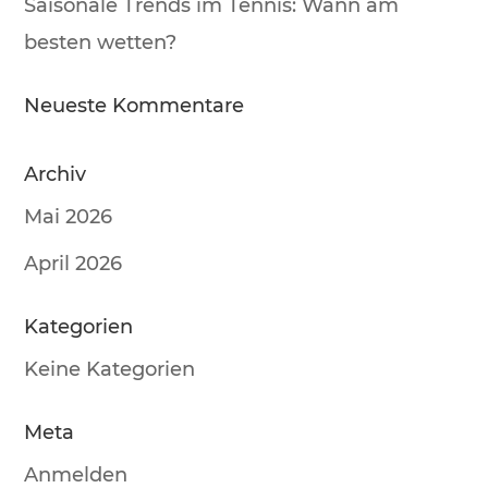
Saisonale Trends im Tennis: Wann am
besten wetten?
Neueste Kommentare
Archiv
Mai 2026
April 2026
Kategorien
Keine Kategorien
Meta
Anmelden