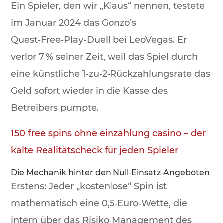
Ein Spieler, den wir „Klaus“ nennen, testete
im Januar 2024 das Gonzo’s
Quest‑Free‑Play-Duell bei LeoVegas. Er
verlor 7 % seiner Zeit, weil das Spiel durch
eine künstliche 1‑zu‑2‑Rückzahlungsrate das
Geld sofort wieder in die Kasse des
Betreibers pumpte.
150 free spins ohne einzahlung casino – der
kalte Realitätscheck für jeden Spieler
Die Mechanik hinter den Null‑Einsatz‑Angeboten
Erstens: Jeder „kostenlose“ Spin ist
mathematisch eine 0,5‑Euro‑Wette, die
intern über das Risiko‑Management des