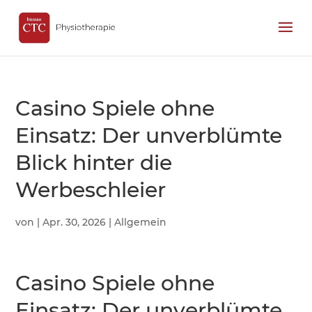
Casino Spiele ohne
Einsatz: Der unverblümte
Blick hinter die
Werbeschleier
von
|
Apr. 30, 2026
| Allgemein
Casino Spiele ohne
Einsatz: Der unverblümte