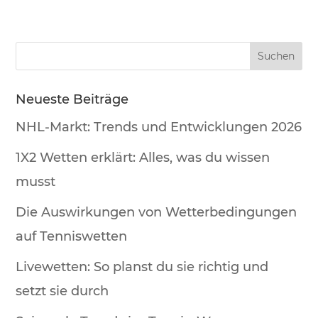
Neueste Beiträge
NHL-Markt: Trends und Entwicklungen 2026
1X2 Wetten erklärt: Alles, was du wissen
musst
Die Auswirkungen von Wetterbedingungen
auf Tenniswetten
Livewetten: So planst du sie richtig und
setzt sie durch