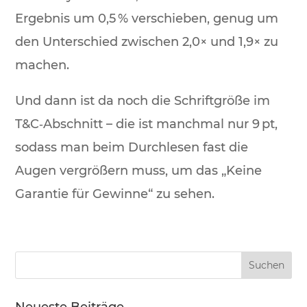
Ergebnis um 0,5 % verschieben, genug um
den Unterschied zwischen 2,0× und 1,9× zu
machen.
Und dann ist da noch die Schriftgröße im
T&C‑Abschnitt – die ist manchmal nur 9 pt,
sodass man beim Durchlesen fast die
Augen vergrößern muss, um das „Keine
Garantie für Gewinne“ zu sehen.