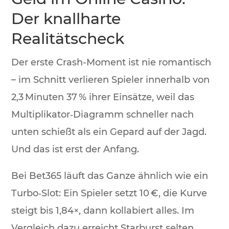
Der knallharte
Realitätscheck
Der erste Crash-Moment ist nie romantisch
– im Schnitt verlieren Spieler innerhalb von
2,3 Minuten 37 % ihrer Einsätze, weil das
Multiplikator‑Diagramm schneller nach
unten schießt als ein Gepard auf der Jagd.
Und das ist erst der Anfang.
Bei Bet365 läuft das Ganze ähnlich wie ein
Turbo‑Slot: Ein Spieler setzt 10 €, die Kurve
steigt bis 1,84×, dann kollabiert alles. Im
Vergleich dazu erreicht Starburst selten