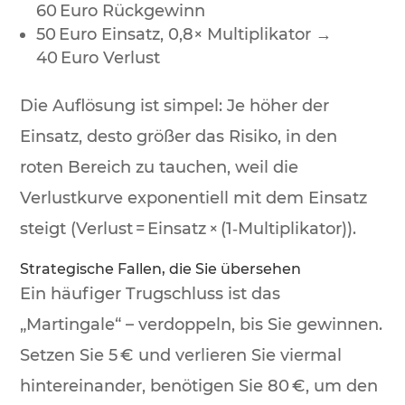
60 Euro Rückgewinn
50 Euro Einsatz, 0,8× Multiplikator →
40 Euro Verlust
Die Auflösung ist simpel: Je höher der
Einsatz, desto größer das Risiko, in den
roten Bereich zu tauchen, weil die
Verlustkurve exponentiell mit dem Einsatz
steigt (Verlust = Einsatz × (1‑Multiplikator)).
Strategische Fallen, die Sie übersehen
Ein häufiger Trugschluss ist das
„Martingale“ – verdoppeln, bis Sie gewinnen.
Setzen Sie 5 € und verlieren Sie viermal
hintereinander, benötigen Sie 80 €, um den