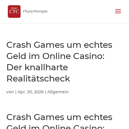
Crash Games um echtes
Geld im Online Casino:
Der knallharte
Realitätscheck
von
|
Apr. 30, 2026
| Allgemein
Crash Games um echtes
Geld im Online Casino: