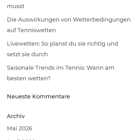
musst
Die Auswirkungen von Wetterbedingungen
auf Tenniswetten
Livewetten: So planst du sie richtig und
setzt sie durch
Saisonale Trends im Tennis: Wann am
besten wetten?
Neueste Kommentare
Archiv
Mai 2026