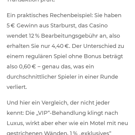
Ein praktisches Rechenbeispiel: Sie haben
5 € Gewinn aus Starburst, das Casino
wendet 12 % Bearbeitungsgebühr an, also
erhalten Sie nur 4,40 €. Der Unterschied zu
einem regulären Spiel ohne Bonus beträgt
also 0,60 € – genau das, was ein
durchschnittlicher Spieler in einer Runde
verliert.
Und hier ein Vergleich, der nicht jeder
kennt: Die „VIP“-Behandlung klingt nach
Luxus, wirkt aber eher wie ein Motel mit neu
gestrichenen Wänden. 1 % „exklusives“