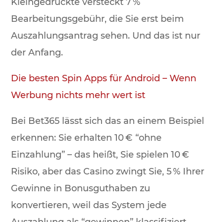
Kleingedruckte versteckt 7 %
Bearbeitungsgebühr, die Sie erst beim
Auszahlungsantrag sehen. Und das ist nur
der Anfang.
Die besten Spin Apps für Android – Wenn
Werbung nichts mehr wert ist
Bei Bet365 lässt sich das an einem Beispiel
erkennen: Sie erhalten 10 € “ohne
Einzahlung” – das heißt, Sie spielen 10 €
Risiko, aber das Casino zwingt Sie, 5 % Ihrer
Gewinne in Bonusguthaben zu
konvertieren, weil das System jede