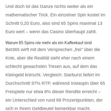
Und doch ist das Ganze nichts weiter als ein
mathematischer Trick. Ein einzelner Spin kostet im
Schnitt 0,20 Euro, also sind 65 Spins maximal 13
Euro wert – wenn das Casino überhaupt zahlt.
Warum 65 Spins nie mehr als ein Kaffeekauf sind
Bet365 wirft mit dem Versprechen „frei“ über die
Knie, aber die Realität sieht eher nach einem
schlecht gewachsten Tresen aus, auf dem das
Kleingeld knirscht. Vergleich: Starburst liefert im
Durchschnitt 97% RTP, während Instaspin über 65
Freispiele nur etwa 8% dieser Rendite erreicht –
ein Unterschied von rund 89 Prozentpunkten, der
sich in Ihrem Geldbeutel bemerkbar macht.