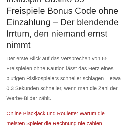
Freispiele Bonus Code ohne
Einzahlung – Der blendende
Irrtum, den niemand ernst
nimmt
Der erste Blick auf das Versprechen von 65
Freispielen ohne Kaution lässt das Herz eines
blutigen Risikospielers schneller schlagen – etwa
0,3 Sekunden schneller, wenn man die Zahl der
Werbe‑Bilder zählt.
Online Blackjack und Roulette: Warum die
meisten Spieler die Rechnung nie zahlen