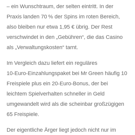
– ein Wunschtraum, der selten eintritt. In der
Praxis landen 70 % der Spins im roten Bereich,
also bleiben nur etwa 1,95 € übrig. Der Rest
verschwindet in den „Gebühren“, die das Casino
als „Verwaltungskosten“ tarnt.
Im Vergleich dazu liefert ein reguläres
10‑Euro‑Einzahlungspaket bei Mr Green häufig 10
Freispiele plus ein 20‑Euro‑Bonus, der bei
leichtem Spielverhalten schneller in Geld
umgewandelt wird als die scheinbar großzügigen
65 Freispiele.
Der eigentliche Ärger liegt jedoch nicht nur im