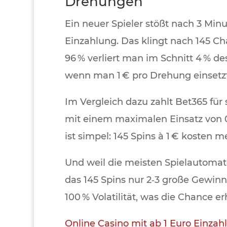
Drehungen
Ein neuer Spieler stößt nach 3 Minu
Einzahlung. Das klingt nach 145 C
96 % verliert man im Schnitt 4 % des
wenn man 1 € pro Drehung einsetzt
Im Vergleich dazu zahlt Bet365 für
mit einem maximalen Einsatz von 0
ist simpel: 145 Spins à 1 € kosten m
Und weil die meisten Spielautomaten
das 145 Spins nur 2‑3 große Gewin
100 % Volatilität, was die Chance er
Online Casino mit ab 1 Euro Einza