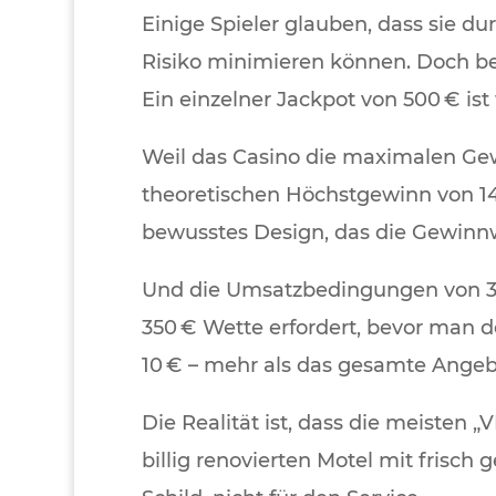
Einige Spieler glauben, dass sie dur
Risiko minimieren können. Doch be
Ein einzelner Jackpot von 500 € ist
Weil das Casino die maximalen Gew
theoretischen Höchstgewinn von 145 
bewusstes Design, das die Gewinnw
Und die Umsatzbedingungen von 35
350 € Wette erfordert, bevor man 
10 € – mehr als das gesamte Angeb
Die Realität ist, dass die meisten
billig renovierten Motel mit frisch