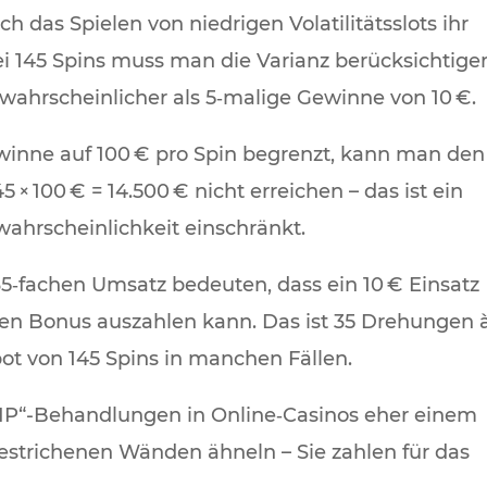
ch das Spielen von niedrigen Volatilitätsslots ihr
i 145 Spins muss man die Varianz berücksichtige
 wahrscheinlicher als 5‑malige Gewinne von 10 €.
inne auf 100 € pro Spin begrenzt, kann man den
× 100 € = 14.500 € nicht erreichen – das ist ein
ahrscheinlichkeit einschränkt.
‑fachen Umsatz bedeuten, dass ein 10 € Einsatz
den Bonus auszahlen kann. Das ist 35 Drehungen 
ot von 145 Spins in manchen Fällen.
 „VIP“-Behandlungen in Online‑Casinos eher einem
 gestrichenen Wänden ähneln – Sie zahlen für das