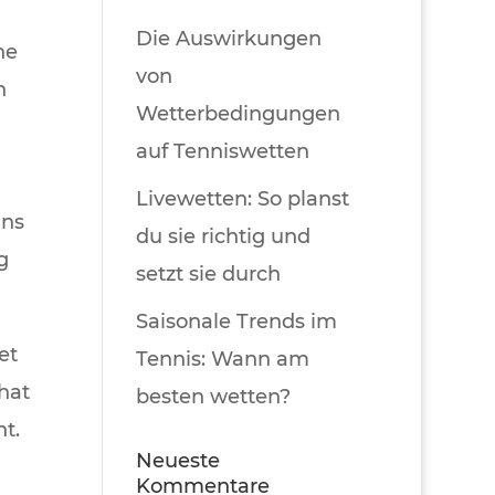
Die Auswirkungen
ne
von
n
Wetterbedingungen
auf Tenniswetten
Livewetten: So planst
ins
du sie richtig und
g
setzt sie durch
Saisonale Trends im
et
Tennis: Wann am
hat
besten wetten?
ht.
Neueste
Kommentare