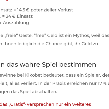
nsatz = 14,5 € potenzieller Verlust
€ = 24 € Einsatz
er Auszahlung
 „freie“ Geste: “free” Geld ist ein Mythos, weil da
 Ihnen lediglich die Chance gibt, ihr Geld zu
 das wahre Spiel bestimmen
winne bei Kikobet bedeutet, dass ein Spieler, de
t, alles verliert. In der Praxis erreichen nur 17 % 
Tagen das Spiel abschalten.
as „Gratis“-Versprechen nur ein weiteres