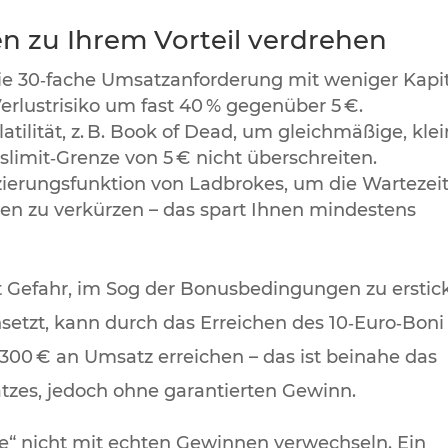
en zu Ihrem Vorteil verdrehen
die 30‑fache Umsatzanforderung mit weniger Kapit
Verlustrisiko um fast 40 % gegenüber 5 €.
atilität, z. B. Book of Dead, um gleichmäßige, kle
slimit‑Grenze von 5 € nicht überschreiten.
zierungsfunktion von Ladbrokes, um die Wartezeit
en zu verkürzen – das spart Ihnen mindestens
uft Gefahr, im Sog der Bonusbedingungen zu erstic
nsetzt, kann durch das Erreichen des 10‑Euro‑Boni
 300 € an Umsatz erreichen – das ist beinahe das
tzes, jedoch ohne garantierten Gewinn.
le“ nicht mit echten Gewinnen verwechseln. Ein