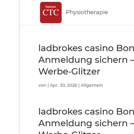
ladbrokes casino Bo
Anmeldung sichern – 
Werbe‑Glitzer
von
|
Apr. 30, 2026
| Allgemein
ladbrokes casino Bo
Anmeldung sichern – 