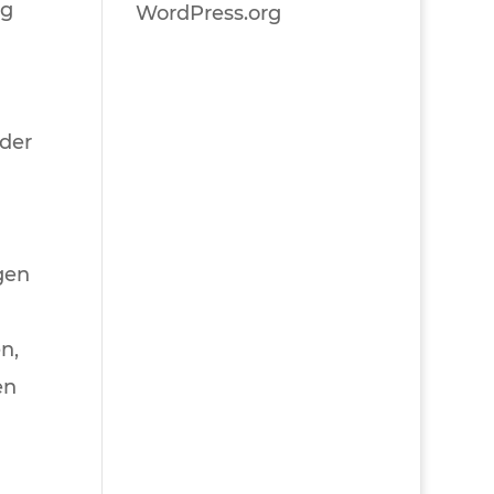
ig
WordPress.org
 der
gen
n,
en