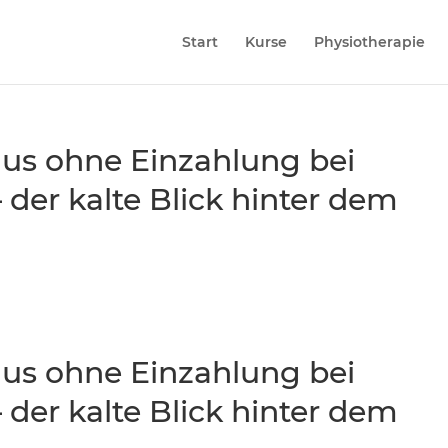
Start
Kurse
Physiotherapie
nus ohne Einzahlung bei
der kalte Blick hinter dem
nus ohne Einzahlung bei
der kalte Blick hinter dem