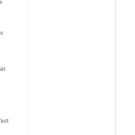
e
es
ät
fast