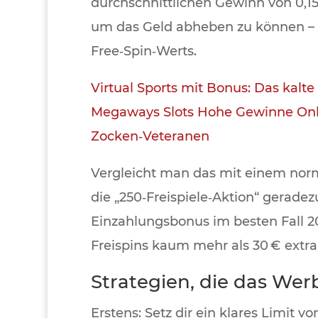
durchschnittlichen Gewinn von 0,15
um das Geld abheben zu können – da
Free‑Spin‑Werts.
Virtual Sports mit Bonus: Das kalte
Megaways Slots Hohe Gewinne Onli
Zocken‑Veteranen
Vergleicht man das mit einem norm
die „250‑Freispiele‑Aktion“ geradez
Einzahlungsbonus im besten Fall 
Freispins kaum mehr als 30 € extra
Strategien, die das We
Erstens: Setz dir ein klares Limit vo