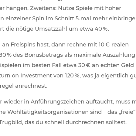
er hängen. Zweitens: Nutze Spiele mit hoher
 ein einzelner Spin im Schnitt 5‑mal mehr einbring
iert die nötige Umsatzzahl um etwa 40 %.
an Freispins hast, dann rechne mit 10 € realen
 80 % des Bonusbetrags als maximale Auszahlung
reispielen im besten Fall etwa 30 € an echten Geld
turn on Investment von 120 %, was ja eigentlich g
zregel anrechnest.
er wieder in Anführungszeichen auftaucht, muss 
ne Wohltätigkeitsorganisationen sind – das „freie“
rugbild, das du schnell durchrechnen solltest.