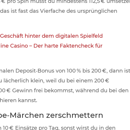
 € pro Spin musst du mindestens 112,5 € umsetze
s ist fast das Vierfache des ursprünglichen
 Geschäft hinter dem digitalen Spielfeld
ne Casino – Der harte Faktencheck für
alen Deposit‑Bonus von 100 % bis 200 €, dann is
u lächerlich klein, weil du bei einem 200 €
200 € Gewinn frei bekommst, während du bei den
hieren kannst.
rbe‑Märchen zerschmettern
n 10 € Einsätze pro Tag, sonst wirst du in den