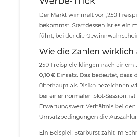
Werbe‑Trick
Der Markt wimmelt vor „250 Freispie
bekommst. Stattdessen ist es ein m
führt, bei der die Gewinnwahrscheinl
Wie die Zahlen wirklich
250 Freispiele klingen nach einem J
0,10 € Einsatz. Das bedeutet, dass d
überhaupt als Risiko bezeichnen wi
bei einer normalen Slot‑Session, is
Erwartungswert‑Verhältnis bei den F
Umsatzbedingungen die Auszahlun
Ein Beispiel: Starburst zahlt im Sc