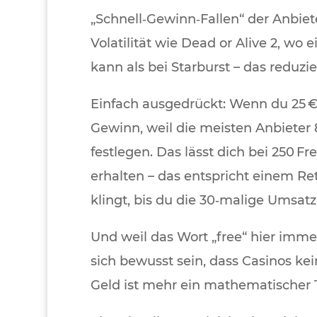
„Schnell‑Gewinn‑Fallen“ der Anbiet
Volatilität wie Dead or Alive 2, wo
kann als bei Starburst – das reduz
Einfach ausgedrückt: Wenn du 25 € 
Gewinn, weil die meisten Anbieter
festlegen. Das lässt dich bei 250 F
erhalten – das entspricht einem Re
klingt, bis du die 30‑malige Umsat
Und weil das Wort „free“ hier imm
sich bewusst sein, dass Casinos kei
Geld ist mehr ein mathematischer T