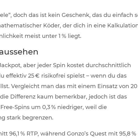
le“, doch das ist kein Geschenk, das du einfach s
athematischer Köder, der dich in eine Kalkulatio
ichkeit meist unter 1 % liegt.
 aussehen
ackpot, aber jeder Spin kostet durchschnittlich
u effektiv 25 € risikofrei spielst – wenn du das
llst. Vergleicht man das mit einem Einsatz von 20
t die Differenz kaum bemerkbar, jedoch ist das
ree‑Spins um 0,3 % niedriger, weil die
g stark begrenzen.
hnitt 96,1 % RTP, während Gonzo’s Quest mit 95,8 %