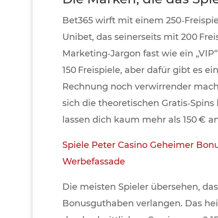
Bet365 wirft mit einem 250‑Freispie
Unibet, das seinerseits mit 200 Frei
Marketing‑Jargon fast wie ein „VIP
150 Freispiele, aber dafür gibt es 
Rechnung noch verwirrender mach
sich die theoretischen Gratis‑Spins
lassen dich kaum mehr als 150 € a
Spiele Peter Casino Geheimer Bonus
Werbefassade
Die meisten Spieler übersehen, da
Bonusguthaben verlangen. Das hei