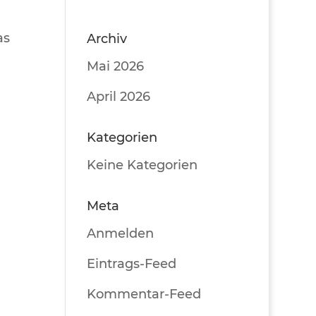
as
Archiv
Mai 2026
April 2026
Kategorien
Keine Kategorien
Meta
Anmelden
Eintrags-Feed
Kommentar-Feed