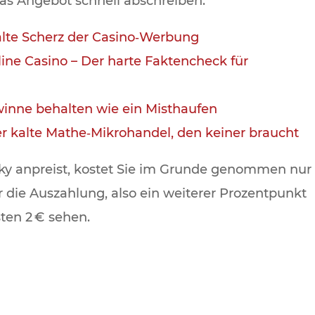
as Angebot schnell abschreiben.
kalte Scherz der Casino‑Werbung
ne Casino – Der harte Faktencheck für
inne behalten wie ein Misthaufen
 kalte Mathe‑Mikrohandel, den keiner braucht
ky anpreist, kostet Sie im Grunde genommen nur
 die Auszahlung, also ein weiterer Prozentpunkt
sten 2 € sehen.