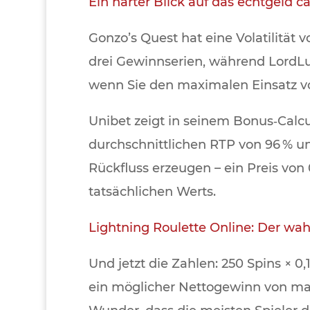
Ein harter Blick auf das echtgeld 
Gonzo’s Quest hat eine Volatilität v
drei Gewinnserien, während LordLuc
wenn Sie den maximalen Einsatz vo
Unibet zeigt in seinem Bonus‑Calcul
durchschnittlichen RTP von 96 % un
Rückfluss erzeugen – ein Preis von 
tatsächlichen Werts.
Lightning Roulette Online: Der wah
Und jetzt die Zahlen: 250 Spins × 0,
ein möglicher Nettogewinn von max.