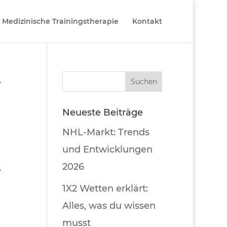
Medizinische Trainingstherapie
Kontakt
–
Neueste Beiträge
NHL-Markt: Trends
und Entwicklungen
–
2026
1X2 Wetten erklärt:
Alles, was du wissen
musst