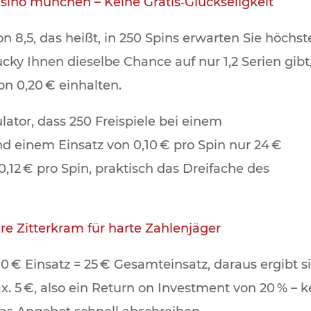
casino münchen – Keine Gratis‑Glückseligkeit
on 8,5, das heißt, in 250 Spins erwarten Sie höchs
ky Ihnen dieselbe Chance auf nur 1,2 Serien gibt
n 0,20 € einhalten.
ator, dass 250 Freispiele bei einem
d einem Einsatz von 0,10 € pro Spin nur 24 €
0,12 € pro Spin, praktisch das Dreifache des
re Zitterkram für harte Zahlenjäger
10 € Einsatz = 25 € Gesamteinsatz, daraus ergibt s
 5 €, also ein Return on Investment von 20 % – k