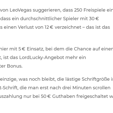
n LeoVegas suggerieren, dass 250 Freispiele ei
 dass ein durchschnittlicher Spieler mit 30 €
s einen Verlust von 12 € verzeichnet – das ist das
ier mit 5 € Einsatz, bei dem die Chance auf eine
gt, ist das LordLucky‑Angebot mehr ein
ter Bonus.
s einzige, was noch bleibt, die lästige Schriftgröße 
‑Schrift, die man erst nach drei Minuten scrollen
szahlung nur bei 50 € Guthaben freigeschaltet w