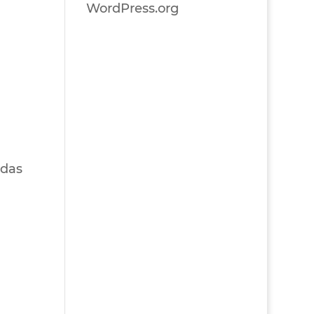
WordPress.org
 das