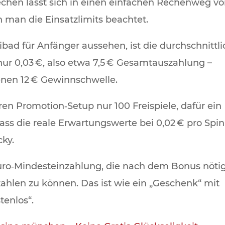
echen lässt sich in einen einfachen Rechenweg v
 man die Einsatzlimits beachtet.
bad für Anfänger aussehen, ist die durchschnittli
nur 0,03 €, also etwa 7,5 € Gesamtauszahlung –
enen 12 € Gewinnschwelle.
ren Promotion‑Setup nur 100 Freispiele, dafür ein
ass die reale Erwartungswerte bei 0,02 € pro Spin
cky.
Euro‑Mindesteinzahlung, die nach dem Bonus nötig 
len zu können. Das ist wie ein „Geschenk“ mit
tenlos“.