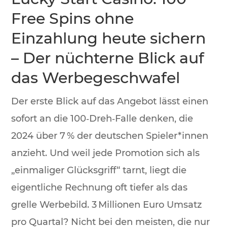
Free Spins ohne
Einzahlung heute sichern
– Der nüchterne Blick auf
das Werbegeschwafel
Der erste Blick auf das Angebot lässt einen
sofort an die 100‑Dreh‑Falle denken, die
2024 über 7 % der deutschen Spieler*innen
anzieht. Und weil jede Promotion sich als
„einmaliger Glücksgriff“ tarnt, liegt die
eigentliche Rechnung oft tiefer als das
grelle Werbebild. 3 Millionen Euro Umsatz
pro Quartal? Nicht bei den meisten, die nur