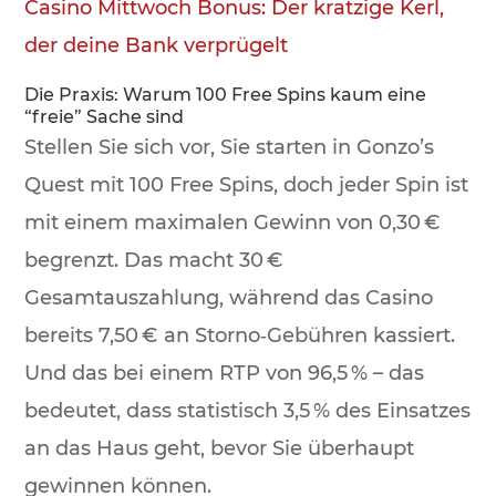
Casino Mittwoch Bonus: Der kratzige Kerl,
der deine Bank verprügelt
Die Praxis: Warum 100 Free Spins kaum eine
“freie” Sache sind
Stellen Sie sich vor, Sie starten in Gonzo’s
Quest mit 100 Free Spins, doch jeder Spin ist
mit einem maximalen Gewinn von 0,30 €
begrenzt. Das macht 30 €
Gesamtauszahlung, während das Casino
bereits 7,50 € an Storno‑Gebühren kassiert.
Und das bei einem RTP von 96,5 % – das
bedeutet, dass statistisch 3,5 % des Einsatzes
an das Haus geht, bevor Sie überhaupt
gewinnen können.