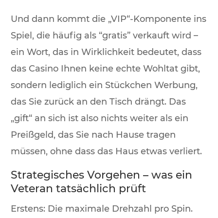
Und dann kommt die „VIP“-Komponente ins
Spiel, die häufig als “gratis” verkauft wird –
ein Wort, das in Wirklichkeit bedeutet, dass
das Casino Ihnen keine echte Wohltat gibt,
sondern lediglich ein Stückchen Werbung,
das Sie zurück an den Tisch drängt. Das
„gift“ an sich ist also nichts weiter als ein
Preißgeld, das Sie nach Hause tragen
müssen, ohne dass das Haus etwas verliert.
Strategisches Vorgehen – was ein
Veteran tatsächlich prüft
Erstens: Die maximale Drehzahl pro Spin.