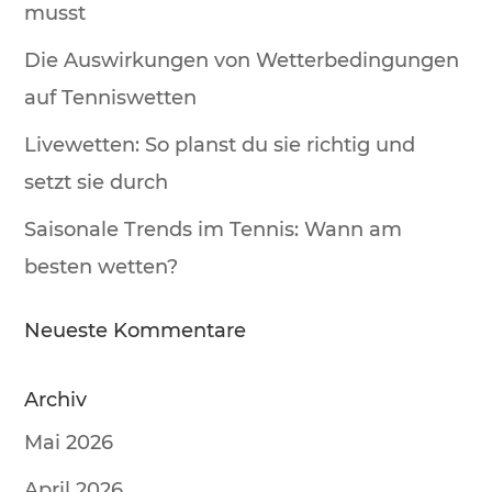
musst
Die Auswirkungen von Wetterbedingungen
auf Tenniswetten
Livewetten: So planst du sie richtig und
setzt sie durch
Saisonale Trends im Tennis: Wann am
besten wetten?
Neueste Kommentare
Archiv
Mai 2026
April 2026