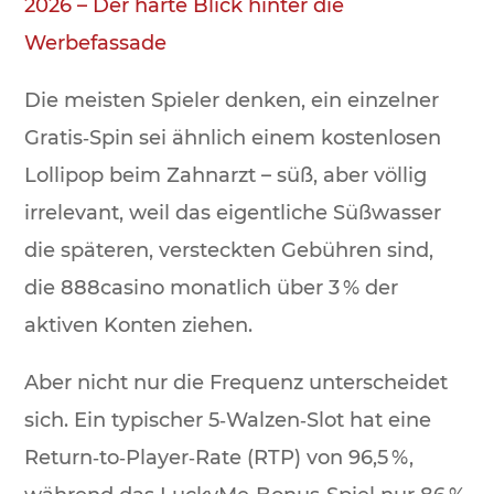
2026 – Der harte Blick hinter die
Werbefassade
Die meisten Spieler denken, ein einzelner
Gratis‑Spin sei ähnlich einem kostenlosen
Lollipop beim Zahnarzt – süß, aber völlig
irrelevant, weil das eigentliche Süßwasser
die späteren, versteckten Gebühren sind,
die 888casino monatlich über 3 % der
aktiven Konten ziehen.
Aber nicht nur die Frequenz unterscheidet
sich. Ein typischer 5‑Walzen‑Slot hat eine
Return‑to‑Player‑Rate (RTP) von 96,5 %,