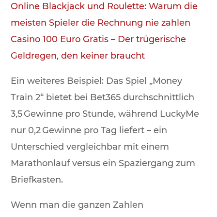
Online Blackjack und Roulette: Warum die
meisten Spieler die Rechnung nie zahlen
Casino 100 Euro Gratis – Der trügerische
Geldregen, den keiner braucht
Ein weiteres Beispiel: Das Spiel „Money
Train 2“ bietet bei Bet365 durchschnittlich
3,5 Gewinne pro Stunde, während LuckyMe
nur 0,2 Gewinne pro Tag liefert – ein
Unterschied vergleichbar mit einem
Marathonlauf versus ein Spaziergang zum
Briefkasten.
Wenn man die ganzen Zahlen