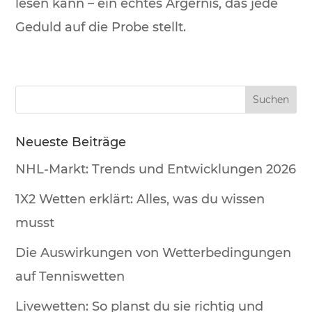
lesen kann – ein echtes Ärgernis, das jede
Geduld auf die Probe stellt.
Neueste Beiträge
NHL-Markt: Trends und Entwicklungen 2026
1X2 Wetten erklärt: Alles, was du wissen
musst
Die Auswirkungen von Wetterbedingungen
auf Tenniswetten
Livewetten: So planst du sie richtig und