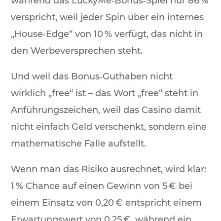
während das LuckyMe‑Bonus‑Spiel nur 86 %
verspricht, weil jeder Spin über ein internes
„House‑Edge“ von 10 % verfügt, das nicht in
den Werbeversprechen steht.
Und weil das Bonus‑Guthaben nicht
wirklich „free“ ist – das Wort „free“ steht in
Anführungszeichen, weil das Casino damit
nicht einfach Geld verschenkt, sondern eine
mathematische Falle aufstellt.
Wenn man das Risiko ausrechnet, wird klar:
1 % Chance auf einen Gewinn von 5 € bei
einem Einsatz von 0,20 € entspricht einem
Erwartungswert von 0,25 €, während ein