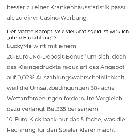
besser zu einer Krankenhausstatistik passt
als zu einer Casino‑Werbung.
Der Mathe‑Kampf: Wie viel Gratisgeld ist wirklich
„ohne Einzahlung“?
LuckyMe wirft mit einem
20‑Euro‑„No‑Deposit‑Bonus“ um sich, doch
das Kleingedruckte reduziert das Angebot
auf 0,02 % Auszahlungswahrscheinlichkeit,
weil die Umsatzbedingungen 30‑fache
Wettanforderungen fordern. Im Vergleich
dazu verlangt Bet365 bei seinem
10‑Euro‑Kick‑back nur das 5‑fache, was die
Rechnung für den Spieler klarer macht: