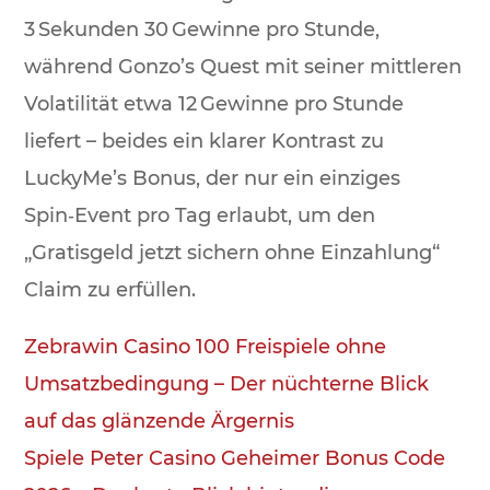
3 Sekunden 30 Gewinne pro Stunde,
während Gonzo’s Quest mit seiner mittleren
Volatilität etwa 12 Gewinne pro Stunde
liefert – beides ein klarer Kontrast zu
LuckyMe’s Bonus, der nur ein einziges
Spin‑Event pro Tag erlaubt, um den
„Gratisgeld jetzt sichern ohne Einzahlung“
Claim zu erfüllen.
Zebrawin Casino 100 Freispiele ohne
Umsatzbedingung – Der nüchterne Blick
auf das glänzende Ärgernis
Spiele Peter Casino Geheimer Bonus Code