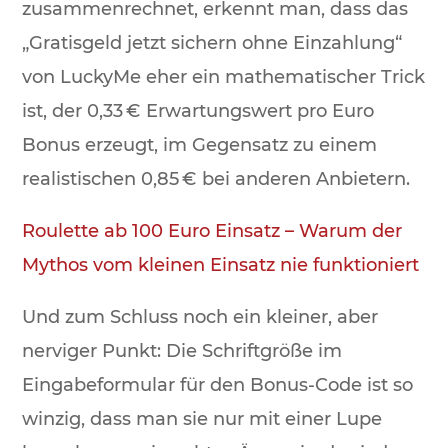
zusammenrechnet, erkennt man, dass das
„Gratisgeld jetzt sichern ohne Einzahlung“
von LuckyMe eher ein mathematischer Trick
ist, der 0,33 € Erwartungswert pro Euro
Bonus erzeugt, im Gegensatz zu einem
realistischen 0,85 € bei anderen Anbietern.
Roulette ab 100 Euro Einsatz – Warum der
Mythos vom kleinen Einsatz nie funktioniert
Und zum Schluss noch ein kleiner, aber
nerviger Punkt: Die Schriftgröße im
Eingabeformular für den Bonus-Code ist so
winzig, dass man sie nur mit einer Lupe