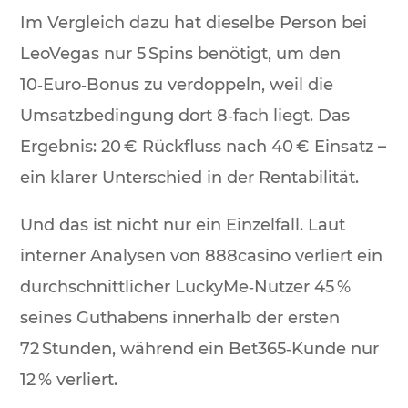
Im Vergleich dazu hat dieselbe Person bei
LeoVegas nur 5 Spins benötigt, um den
10‑Euro‑Bonus zu verdoppeln, weil die
Umsatzbedingung dort 8‑fach liegt. Das
Ergebnis: 20 € Rückfluss nach 40 € Einsatz –
ein klarer Unterschied in der Rentabilität.
Und das ist nicht nur ein Einzelfall. Laut
interner Analysen von 888casino verliert ein
durchschnittlicher LuckyMe‑Nutzer 45 %
seines Guthabens innerhalb der ersten
72 Stunden, während ein Bet365‑Kunde nur
12 % verliert.