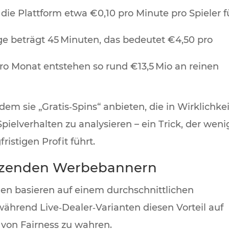
 die Plattform etwa €0,10 pro Minute pro Spieler f
ge beträgt 45 Minuten, das bedeutet €4,50 pro
pro Monat entstehen so rund €13,5 Mio an reinen
dem sie „Gratis‑Spins“ anbieten, die in Wirklichkei
pielverhalten zu analysieren – ein Trick, der weni
ristigen Profit führt.
länzenden Werbebannern
en basieren auf einem durchschnittlichen
 während Live‑Dealer‑Varianten diesen Vorteil auf
 von Fairness zu wahren.