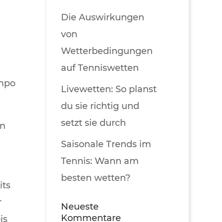
Die Auswirkungen
von
Wetterbedingungen
auf Tenniswetten
empo
Livewetten: So planst
du sie richtig und
setzt sie durch
in
Saisonale Trends im
Tennis: Wann am
besten wetten?
its
r
Neueste
Kommentare
is