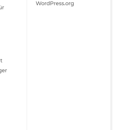
WordPress.org
ür
t
ger