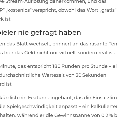
‑Live‑Stream‑Auflösung daherkommen, und das
P“ „kostenlos“ verspricht, obwohl das Wort „gratis“
 ist.
pieler nie gefragt haben
den das Blatt wechselt, erinnert an das rasante T
hier das Geld nicht nur virtuell, sondern real ist.
inute, das entspricht 180 Runden pro Stunde – e
e durchschnittliche Wartezeit von 20 Sekunden
d ist.
 kürzlich ein Feature eingebaut, das die Einsatzlim
ie Spielgeschwindigkeit anpasst – ein kalkulierte
 halten, während er die Gewinnspanne von 0,2 % b