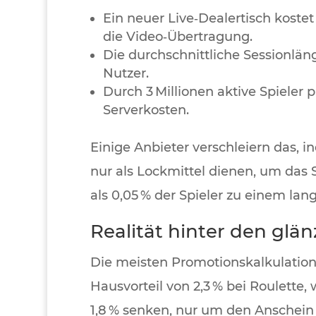
Ein neuer Live‑Dealertisch kostet
die Video‑Übertragung.
Die durchschnittliche Sessionlän
Nutzer.
Durch 3 Millionen aktive Spieler 
Serverkosten.
Einige Anbieter verschleiern das, in
nur als Lockmittel dienen, um das S
als 0,05 % der Spieler zu einem langf
Realität hinter den g
Die meisten Promotionskalkulation
Hausvorteil von 2,3 % bei Roulette,
1,8 % senken, nur um den Anschein