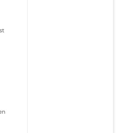
st
fen