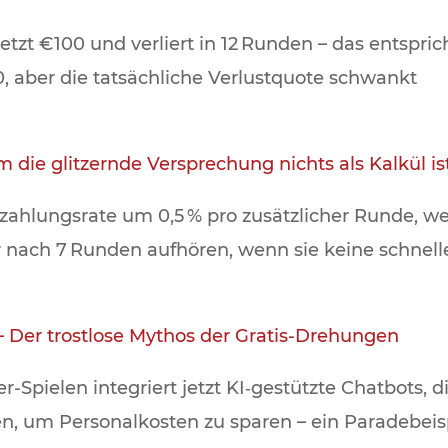
setzt €100 und verliert in 12 Runden – das entspric
, aber die tatsächliche Verlustquote schwankt
ie glitzernde Versprechung nichts als Kalkül is
zahlungsrate um 0,5 % pro zusätzlicher Runde, we
er nach 7 Runden aufhören, wenn sie keine schnell
 – Der trostlose Mythos der Gratis-Drehungen
-Spielen integriert jetzt KI‑gestützte Chatbots, d
, um Personalkosten zu sparen – ein Paradebeis