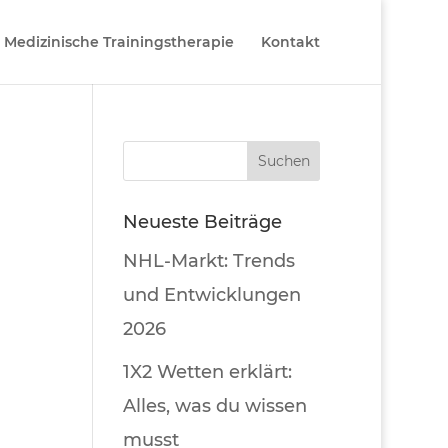
Medizinische Trainingstherapie
Kontakt
Neueste Beiträge
NHL-Markt: Trends
und Entwicklungen
2026
1X2 Wetten erklärt:
Alles, was du wissen
musst