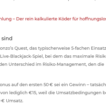
lung – Der rein kalkulierte Köder für hoffnungslo
 sind
Gonzo’s Quest, das typischerweise 5‑fachen Einsat
m Live‑Blackjack‑Spiel, bei dem das maximale Risik
rt den Unterschied im Risiko‑Management, den die
onus auf den ersten 50 € sei ein Gewinn – tatsäch
von lediglich €15, weil die Umsatzbedingungen b
0 € Umsatz.