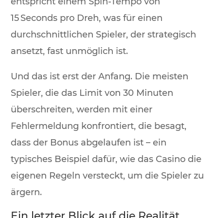
entspricht einem Spin-Tempo von
15 Seconds pro Dreh, was für einen
durchschnittlichen Spieler, der strategisch
ansetzt, fast unmöglich ist.
Und das ist erst der Anfang. Die meisten
Spieler, die das Limit von 30 Minuten
überschreiten, werden mit einer
Fehlermeldung konfrontiert, die besagt,
dass der Bonus abgelaufen ist – ein
typisches Beispiel dafür, wie das Casino die
eigenen Regeln versteckt, um die Spieler zu
ärgern.
Ein letzter Blick auf die Realität