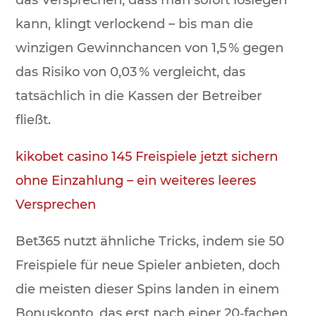
das Versprechen, dass man sofort loslegen
kann, klingt verlockend – bis man die
winzigen Gewinnchancen von 1,5 % gegen
das Risiko von 0,03 % vergleicht, das
tatsächlich in die Kassen der Betreiber
fließt.
kikobet casino 145 Freispiele jetzt sichern
ohne Einzahlung – ein weiteres leeres
Versprechen
Bet365 nutzt ähnliche Tricks, indem sie 50
Freispiele für neue Spieler anbieten, doch
die meisten dieser Spins landen in einem
Bonuskonto, das erst nach einer 20‑fachen