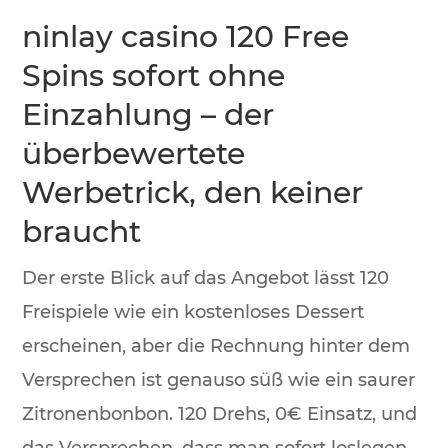
ninlay casino 120 Free
Spins sofort ohne
Einzahlung – der
überbewertete
Werbetrick, den keiner
braucht
Der erste Blick auf das Angebot lässt 120
Freispiele wie ein kostenloses Dessert
erscheinen, aber die Rechnung hinter dem
Versprechen ist genauso süß wie ein saurer
Zitronenbonbon. 120 Drehs, 0€ Einsatz, und