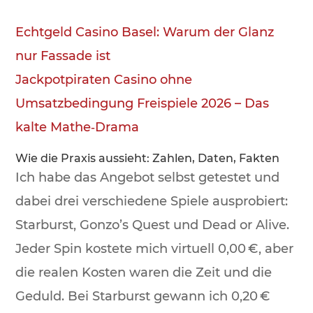
Echtgeld Casino Basel: Warum der Glanz
nur Fassade ist
Jackpotpiraten Casino ohne
Umsatzbedingung Freispiele 2026 – Das
kalte Mathe‑Drama
Wie die Praxis aussieht: Zahlen, Daten, Fakten
Ich habe das Angebot selbst getestet und
dabei drei verschiedene Spiele ausprobiert:
Starburst, Gonzo’s Quest und Dead or Alive.
Jeder Spin kostete mich virtuell 0,00 €, aber
die realen Kosten waren die Zeit und die
Geduld. Bei Starburst gewann ich 0,20 €