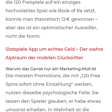
die 120 Freispiele auf ein einziges
hochvolatiles Spiel wie Book of Ra setzt,
könnte man theoretisch 12 € gewinnen –
aber das ist ein optimistischer Ausreißer,
nicht die Norm.
Slotspiele App um echtes Geld – Der wahre
Alptraum der mobilen Glücksritter
Warum das Ganze nur ein Marketing‑Müll ist
Die meisten Promotions, die mit „120 Free
Spins sofort ohne Einzahlung“ werben,
nutzen dieselbe psychologische Falle: Sie
lassen den Spieler glauben, er habe etwas
umsonst erhalten. In Wahrheit ist die