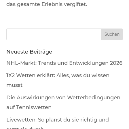
das gesamte Erlebnis vergiftet.
Neueste Beiträge
NHL-Markt: Trends und Entwicklungen 2026
1X2 Wetten erklärt: Alles, was du wissen
musst
Die Auswirkungen von Wetterbedingungen
auf Tenniswetten
Livewetten: So planst du sie richtig und