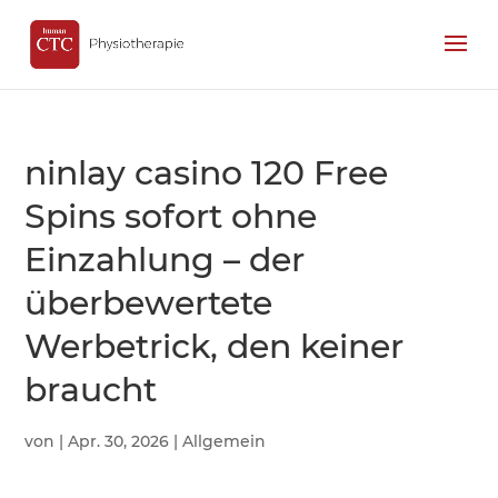
ninlay casino 120 Free
Spins sofort ohne
Einzahlung – der
überbewertete
Werbetrick, den keiner
braucht
von
|
Apr. 30, 2026
| Allgemein