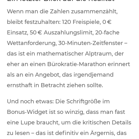
Wenn man die Zahlen zusammenzählt,
bleibt festzuhalten: 120 Freispiele, 0 €
Einsatz, 50 € Auszahlungslimit, 20‑fache
Wettanforderung, 30‑Minuten‑Zeitfenster –
das ist ein mathematischer Alptraum, der
eher an einen Bürokratie‑Marathon erinnert
als an ein Angebot, das irgendjemand
ernsthaft in Betracht ziehen sollte.
Und noch etwas: Die Schriftgröße im
Bonus‑Widget ist so winzig, dass man fast
eine Lupe braucht, um die kritischen Details
zu lesen – das ist definitiv ein Ärgernis, das