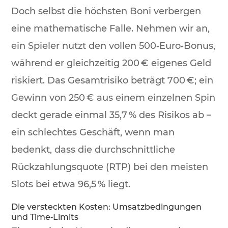
Doch selbst die höchsten Boni verbergen
eine mathematische Falle. Nehmen wir an,
ein Spieler nutzt den vollen 500‑Euro‑Bonus,
während er gleichzeitig 200 € eigenes Geld
riskiert. Das Gesamtrisiko beträgt 700 €; ein
Gewinn von 250 € aus einem einzelnen Spin
deckt gerade einmal 35,7 % des Risikos ab –
ein schlechtes Geschäft, wenn man
bedenkt, dass die durchschnittliche
Rückzahlungsquote (RTP) bei den meisten
Slots bei etwa 96,5 % liegt.
Die versteckten Kosten: Umsatzbedingungen
und Time‑Limits