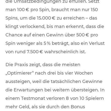
die Umsatzbedingungen zu erfüllen. Setzt
man 100 € pro Spin, braucht man nur 150
Spins, um die 15.000 € zu erreichen – das
klingt verlockend, bis man erkennt, dass die
Chance auf einen Gewinn über 500 € pro
Spin weniger als 5 % beträgt, also ein Verlust
von rund 7.500 € wahrscheinlich ist.
Die Praxis zeigt, dass die meisten
„Optimierer“ nach drei bis vier Wochen
aussteigen, weil die tatsächlichen Gewinne
die Erwartungen bei weitem übersteigen. In
einem Testmonat verloren 8 von 10 Spielern
mehr Geld, als sie durch den Bonus