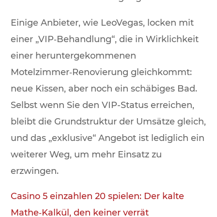
Einige Anbieter, wie LeoVegas, locken mit
einer „VIP‑Behandlung“, die in Wirklichkeit
einer heruntergekommenen
Motelzimmer‑Renovierung gleichkommt:
neue Kissen, aber noch ein schäbiges Bad.
Selbst wenn Sie den VIP-Status erreichen,
bleibt die Grundstruktur der Umsätze gleich,
und das „exklusive“ Angebot ist lediglich ein
weiterer Weg, um mehr Einsatz zu
erzwingen.
Casino 5 einzahlen 20 spielen: Der kalte
Mathe‑Kalkül, den keiner verrät