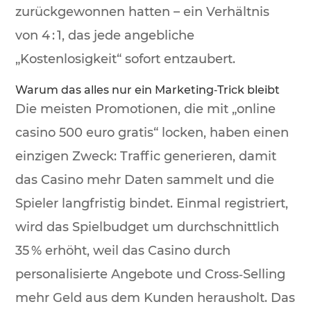
zurückgewonnen hatten – ein Verhältnis
von 4 : 1, das jede angebliche
„Kostenlosigkeit“ sofort entzaubert.
Warum das alles nur ein Marketing‑Trick bleibt
Die meisten Promotionen, die mit „online
casino 500 euro gratis“ locken, haben einen
einzigen Zweck: Traffic generieren, damit
das Casino mehr Daten sammelt und die
Spieler langfristig bindet. Einmal registriert,
wird das Spielbudget um durchschnittlich
35 % erhöht, weil das Casino durch
personalisierte Angebote und Cross‑Selling
mehr Geld aus dem Kunden herausholt. Das