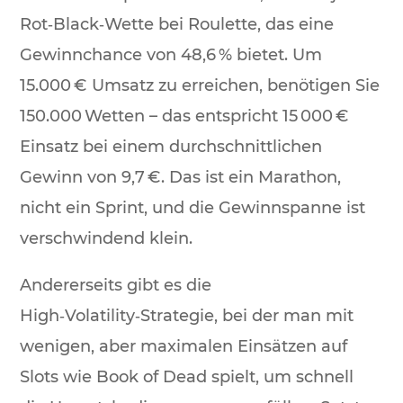
Rot‑Black‑Wette bei Roulette, das eine
Gewinnchance von 48,6 % bietet. Um
15.000 € Umsatz zu erreichen, benötigen Sie
150.000 Wetten – das entspricht 15 000 €
Einsatz bei einem durchschnittlichen
Gewinn von 9,7 €. Das ist ein Marathon,
nicht ein Sprint, und die Gewinnspanne ist
verschwindend klein.
Andererseits gibt es die
High‑Volatility‑Strategie, bei der man mit
wenigen, aber maximalen Einsätzen auf
Slots wie Book of Dead spielt, um schnell