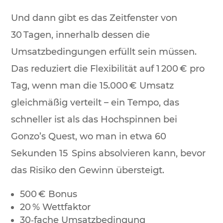
Und dann gibt es das Zeitfenster von
30 Tagen, innerhalb dessen die
Umsatzbedingungen erfüllt sein müssen.
Das reduziert die Flexibilität auf 1 200 € pro
Tag, wenn man die 15.000 € Umsatz
gleichmäßig verteilt – ein Tempo, das
schneller ist als das Hochspinnen bei
Gonzo’s Quest, wo man in etwa 60
Sekunden 15 Spins absolvieren kann, bevor
das Risiko den Gewinn übersteigt.
500 € Bonus
20 % Wettfaktor
30‑fache Umsatzbedingung