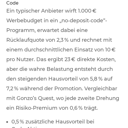
Code
Ein typischer Anbieter wirft 1.000 €
Werbebudget in ein „no‑deposit‑code“-
Programm, erwartet dabei eine
Rücklaufquote von 2,3 % und rechnet mit
einem durchschnittlichen Einsatz von 10 €
pro Nutzer. Das ergibt 23 € direkte Kosten,
aber die wahre Belastung entsteht durch
den steigenden Hausvorteil von 5,8 % auf
7,2 % während der Promotion. Vergleichbar
mit Gonzo’s Quest, wo jede zweite Drehung
ein Risiko‑Premium von 0,6 % trägt.
0,5 % zusätzliche Hausvorteil bei