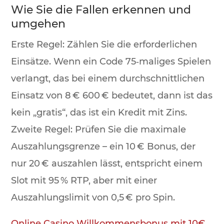
Wie Sie die Fallen erkennen und
umgehen
Erste Regel: Zählen Sie die erforderlichen
Einsätze. Wenn ein Code 75‑maliges Spielen
verlangt, das bei einem durchschnittlichen
Einsatz von 8 € 600 € bedeutet, dann ist das
kein „gratis“, das ist ein Kredit mit Zins.
Zweite Regel: Prüfen Sie die maximale
Auszahlungsgrenze – ein 10 € Bonus, der
nur 20 € auszahlen lässt, entspricht einem
Slot mit 95 % RTP, aber mit einer
Auszahlungslimit von 0,5 € pro Spin.
Online Casino Willkommensbonus mit 10€