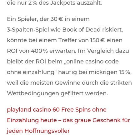
die nur 2 % des Jackpots auszahlt.
Ein Spieler, der 30 € in einem
3‑Spalten‑Spiel wie Book of Dead riskiert,
könnte bei einem Treffer von 150 € einen
ROI von 400 % erwarten. Im Vergleich dazu
bleibt der ROI beim „online casino code
ohne einzahlung“ häufig bei mickrigen 15 %,
weil die meisten Gewinne durch die strikten
Wettbedingungen gefiltert werden.
playland casino 60 Free Spins ohne
Einzahlung heute – das graue Geschenk für
jeden Hoffnungsvoller