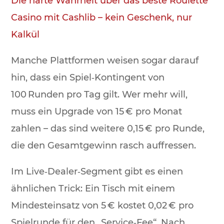
Die harte Wahrheit über das beste Roulette
Casino mit Cashlib – kein Geschenk, nur
Kalkül
Manche Plattformen weisen sogar darauf
hin, dass ein Spiel‑Kontingent von
100 Runden pro Tag gilt. Wer mehr will,
muss ein Upgrade von 15 € pro Monat
zahlen – das sind weitere 0,15 € pro Runde,
die den Gesamtgewinn rasch auffressen.
Im Live‑Dealer‑Segment gibt es einen
ähnlichen Trick: Ein Tisch mit einem
Mindesteinsatz von 5 € kostet 0,02 € pro
Spielrunde für den „Service‑Fee“. Nach