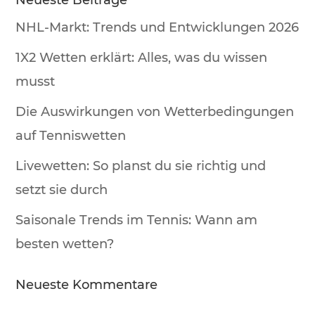
Neueste Beiträge
NHL-Markt: Trends und Entwicklungen 2026
1X2 Wetten erklärt: Alles, was du wissen
musst
Die Auswirkungen von Wetterbedingungen
auf Tenniswetten
Livewetten: So planst du sie richtig und
setzt sie durch
Saisonale Trends im Tennis: Wann am
besten wetten?
Neueste Kommentare