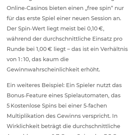
Online‑Casinos bieten einen „free spin“ nur
für das erste Spiel einer neuen Session an.
Der Spin‑Wert liegt meist bei 0,10 €,
während der durchschnittliche Einsatz pro
Runde bei 1,00 € liegt – das ist ein Verhältnis
von 1 : 10, das kaum die
Gewinnwahrscheinlichkeit erhöht.
Ein weiteres Beispiel: Ein Spieler nutzt das
Bonus‑Feature eines Spielautomaten, das
5 Kostenlose Spins bei einer 5‑fachen
Multiplikation des Gewinns verspricht. In
Wirklichkeit beträgt die durchschnittliche