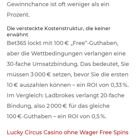
Gewinnchance ist oft weniger als ein
Prozent.
Die versteckte Kostenstruktur, die keiner
erwähnt
Bet365 lockt mit 100 € „Free“‑Guthaben,
aber die Wettbedingungen verlangen eine
30‑fache Umsatzbindung. Das bedeutet, Sie
müssen 3 000 € setzen, bevor Sie die ersten
10 € auszahlen können – ein ROI von 0,33 %.
Im Vergleich: Ladbrokes verlangt 20‑fache
Bindung, also 2 000 € für das gleiche
100 €‑Guthaben – ein ROI von 0,5 %.
Lucky Circus Casino ohne Wager Free Spins