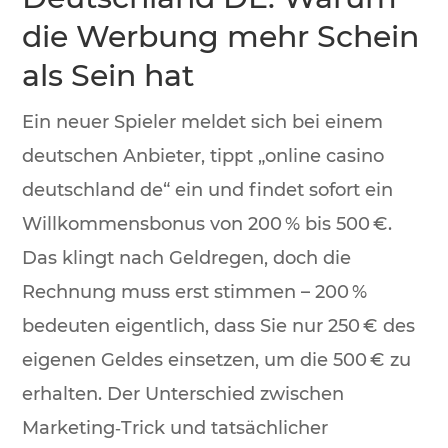
die Werbung mehr Schein
als Sein hat
Ein neuer Spieler meldet sich bei einem
deutschen Anbieter, tippt „online casino
deutschland de“ ein und findet sofort ein
Willkommensbonus von 200 % bis 500 €.
Das klingt nach Geldregen, doch die
Rechnung muss erst stimmen – 200 %
bedeuten eigentlich, dass Sie nur 250 € des
eigenen Geldes einsetzen, um die 500 € zu
erhalten. Der Unterschied zwischen
Marketing‑Trick und tatsächlicher