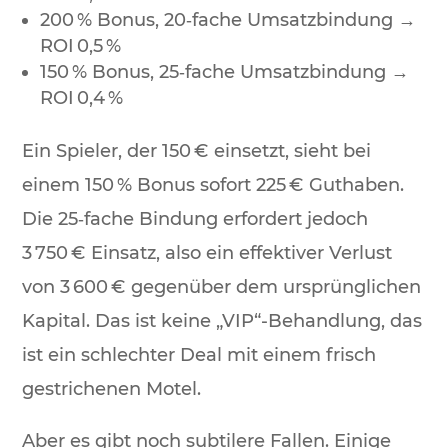
200 % Bonus, 20‑fache Umsatzbindung →
ROI 0,5 %
150 % Bonus, 25‑fache Umsatzbindung →
ROI 0,4 %
Ein Spieler, der 150 € einsetzt, sieht bei
einem 150 % Bonus sofort 225 € Guthaben.
Die 25‑fache Bindung erfordert jedoch
3 750 € Einsatz, also ein effektiver Verlust
von 3 600 € gegenüber dem ursprünglichen
Kapital. Das ist keine „VIP“-Behandlung, das
ist ein schlechter Deal mit einem frisch
gestrichenen Motel.
Aber es gibt noch subtilere Fallen. Einige