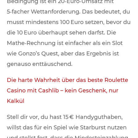
Bedingung ist ein 20‑Euro‑Umsatz mit
5‑facher Wettanforderung. Das bedeutet, du
musst mindestens 100 Euro setzen, bevor du
die 10 Euro überhaupt sehen darfst. Die
Mathe‑Rechnung ist einfacher als ein Slot
wie Gonzo’s Quest, aber das Ergebnis ist
genauso enttäuschend.
Die harte Wahrheit über das beste Roulette
Casino mit Cashlib – kein Geschenk, nur
Kalkül
Stell dir vor, du hast 15 € Handyguthaben,
willst das für ein Spiel wie Starburst nutzen