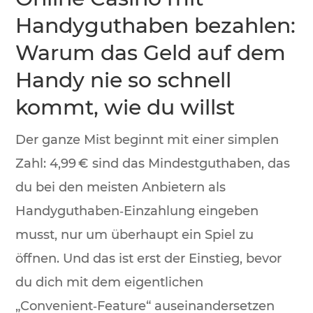
Handyguthaben bezahlen:
Warum das Geld auf dem
Handy nie so schnell
kommt, wie du willst
Der ganze Mist beginnt mit einer simplen
Zahl: 4,99 € sind das Mindestguthaben, das
du bei den meisten Anbietern als
Handyguthaben‑Einzahlung eingeben
musst, nur um überhaupt ein Spiel zu
öffnen. Und das ist erst der Einstieg, bevor
du dich mit dem eigentlichen
„Convenient‑Feature“ auseinandersetzen