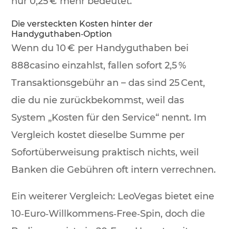
nur 0,25 € mehr bedeutet.
Die versteckten Kosten hinter der
Handyguthaben‑Option
Wenn du 10 € per Handyguthaben bei
888casino einzahlst, fallen sofort 2,5 %
Transaktionsgebühr an – das sind 25 Cent,
die du nie zurückbekommst, weil das
System „Kosten für den Service“ nennt. Im
Vergleich kostet dieselbe Summe per
Sofortüberweisung praktisch nichts, weil
Banken die Gebühren oft intern verrechnen.
Ein weiterer Vergleich: LeoVegas bietet eine
10‑Euro‑Willkommens‑Free‑Spin, doch die