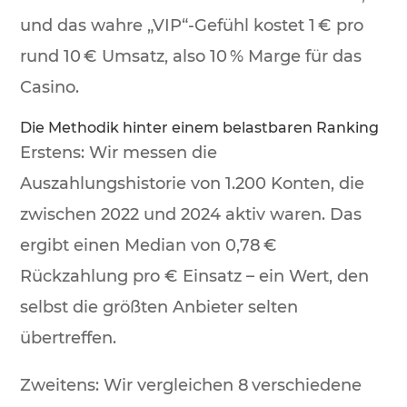
und das wahre „VIP“-Gefühl kostet 1 € pro
rund 10 € Umsatz, also 10 % Marge für das
Casino.
Die Methodik hinter einem belastbaren Ranking
Erstens: Wir messen die
Auszahlungshistorie von 1.200 Konten, die
zwischen 2022 und 2024 aktiv waren. Das
ergibt einen Median von 0,78 €
Rückzahlung pro € Einsatz – ein Wert, den
selbst die größten Anbieter selten
übertreffen.
Zweitens: Wir vergleichen 8 verschiedene