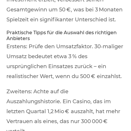
Gesamtgewinn um 50 €, was bei 3 Monaten
Spielzeit ein signifikanter Unterschied ist.
Praktische Tipps für die Auswahl des richtigen
Anbieters
Erstens: Prüfe den Umsatzfaktor. 30‑maliger
Umsatz bedeutet etwa 3 % des
ursprünglichen Einsatzes zurück – ein
realistischer Wert, wenn du 500 € einzahlst.
Zweitens: Achte auf die
Auszahlungshistorie. Ein Casino, das im
letzten Quartal 1,2 Mio € auszahlt, hat mehr
Vertrauen als eines, das nur 300 000 €