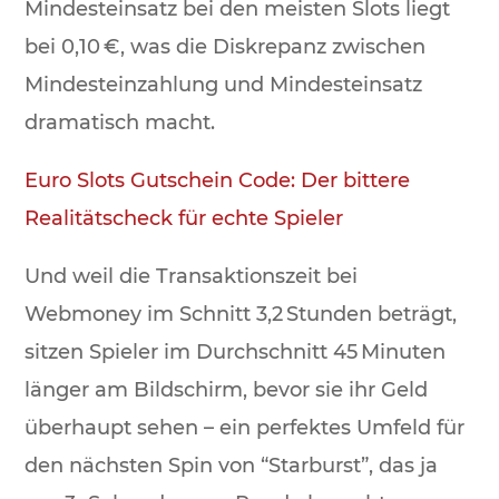
Mindesteinsatz bei den meisten Slots liegt
bei 0,10 €, was die Diskrepanz zwischen
Mindesteinzahlung und Mindesteinsatz
dramatisch macht.
Euro Slots Gutschein Code: Der bittere
Realitätscheck für echte Spieler
Und weil die Transaktionszeit bei
Webmoney im Schnitt 3,2 Stunden beträgt,
sitzen Spieler im Durchschnitt 45 Minuten
länger am Bildschirm, bevor sie ihr Geld
überhaupt sehen – ein perfektes Umfeld für
den nächsten Spin von “Starburst”, das ja