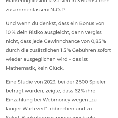
Marketingillusion lässt sich in 3 Buchstaben
zusammenfassen: N‑O‑P.
Und wenn du denkst, dass ein Bonus von
10 % dein Risiko ausgleicht, dann vergiss
nicht, dass jede Gewinnchance von 0,85 %
durch die zusätzlichen 1,5 % Gebühren sofort
wieder ausgeglichen wird – das ist
Mathematik, kein Glück.
Eine Studie von 2023, bei der 2 500 Spieler
befragt wurden, zeigte, dass 62 % ihre
Einzahlung bei Webmoney wegen „zu
langer Wartezeit“ abbrechen und zu
Sofort‑Banküberweisungen wechseln.