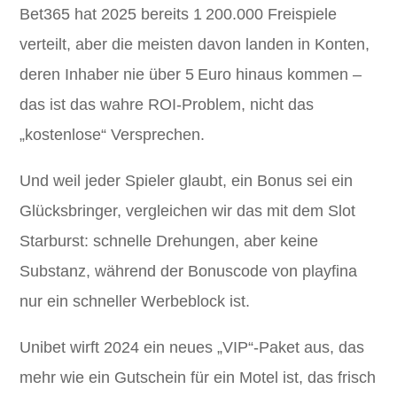
Bet365 hat 2025 bereits 1 200.000 Freispiele
verteilt, aber die meisten davon landen in Konten,
deren Inhaber nie über 5 Euro hinaus kommen –
das ist das wahre ROI‑Problem, nicht das
„kostenlose“ Versprechen.
Und weil jeder Spieler glaubt, ein Bonus sei ein
Glücksbringer, vergleichen wir das mit dem Slot
Starburst: schnelle Drehungen, aber keine
Substanz, während der Bonuscode von playfina
nur ein schneller Werbeblock ist.
Unibet wirft 2024 ein neues „VIP“-Paket aus, das
mehr wie ein Gutschein für ein Motel ist, das frisch