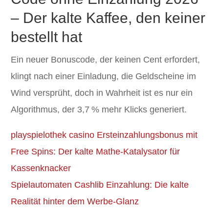
– Der kalte Kaffee, den keiner
bestellt hat
Ein neuer Bonuscode, der keinen Cent erfordert,
klingt nach einer Einladung, die Geldscheine im
Wind versprüht, doch in Wahrheit ist es nur ein
Algorithmus, der 3,7 % mehr Klicks generiert.
playspielothek casino Ersteinzahlungsbonus mit
Free Spins: Der kalte Mathe‑Katalysator für
Kassenknacker
Spielautomaten Cashlib Einzahlung: Die kalte
Realität hinter dem Werbe‑Glanz