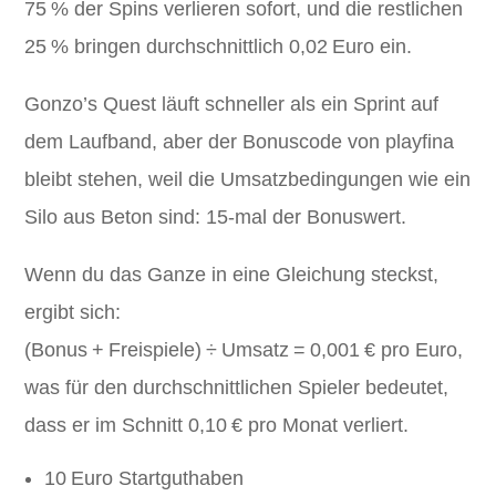
75 % der Spins verlieren sofort, und die restlichen
25 % bringen durchschnittlich 0,02 Euro ein.
Gonzo’s Quest läuft schneller als ein Sprint auf
dem Laufband, aber der Bonuscode von playfina
bleibt stehen, weil die Umsatzbedingungen wie ein
Silo aus Beton sind: 15‑mal der Bonuswert.
Wenn du das Ganze in eine Gleichung steckst,
ergibt sich:
(Bonus + Freispiele) ÷ Umsatz = 0,001 € pro Euro,
was für den durchschnittlichen Spieler bedeutet,
dass er im Schnitt 0,10 € pro Monat verliert.
10 Euro Startguthaben