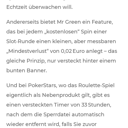
Echtzeit überwachen will.
Andererseits bietet Mr Green ein Feature,
das bei jedem „kostenlosen“ Spin einer
Slot‑Runde einen kleinen, aber messbaren
„Mindestverlust“ von 0,02 Euro anlegt – das
gleiche Prinzip, nur versteckt hinter einem
bunten Banner.
Und bei PokerStars, wo das Roulette‑Spiel
eigentlich als Nebenprodukt gilt, gibt es
einen versteckten Timer von 33 Stunden,
nach dem die Sperrdatei automatisch
wieder entfernt wird, falls Sie zuvor