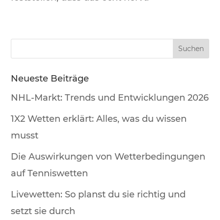
Neueste Beiträge
NHL-Markt: Trends und Entwicklungen 2026
1X2 Wetten erklärt: Alles, was du wissen
musst
Die Auswirkungen von Wetterbedingungen
auf Tenniswetten
Livewetten: So planst du sie richtig und
setzt sie durch