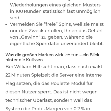
Wiederholungen eines gleichen Musters
in 100 Runden statistisch fast unmöglich
sind.
Vermeiden Sie “freie” Spins, weil sie meist
nur den Zweck erfüllen, Ihnen das Gefühl
von „Gewinn“ zu geben, während die
eigentliche Sperrdatei unverändert bleibt.
Was die großen Marken wirklich tun – ein Blick
hinter die Kulissen
Bei William Hill sieht man, dass nach exakt
22 Minuten Spielzeit die Server eine interne
Flag setzen, die das Roulette‑Modul für
diesen Nutzer sperrt. Das ist nicht wegen
technischer Überlast, sondern weil das
System die Profit‑Margen von 0,7 % in