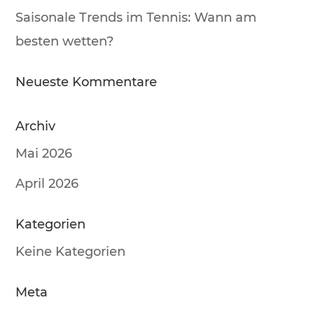
Saisonale Trends im Tennis: Wann am
besten wetten?
Neueste Kommentare
Archiv
Mai 2026
April 2026
Kategorien
Keine Kategorien
Meta