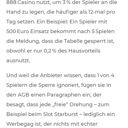
888 Casino nutzt, um 3 % der Spieler an die
Hand zu legen, die häufiger als 12‑mal pro
Tag setzen. Ein Beispiel: Ein Spieler mit
500 Euro Einsatz bekommt nach 5 Spielen
die Meldung, dass die Tabelle gesperrt ist,
obwohl er nur 0,2 % des Hausvorteils
ausnutzt.
Und weil die Anbieter wissen, dass 1 von 4
Spielern die Sperre ignoriert, fügen sie in
den AGB einen Paragraphen ein, der
besagt, dass jede „freie“ Drehung – zum
Beispiel beim Slot Starburst – lediglich ein
Werbegag ist, der nichts mit echter