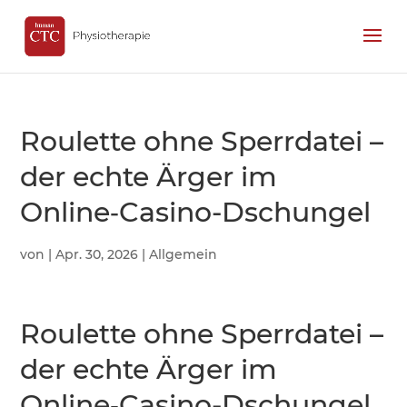
Roulette ohne Sperrdatei –
der echte Ärger im
Online‑Casino-Dschungel
von
|
Apr. 30, 2026
| Allgemein
Roulette ohne Sperrdatei –
der echte Ärger im
Online‑Casino-Dschungel