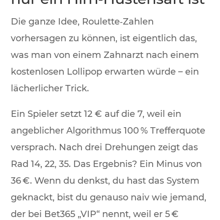
Die ganze Idee, Roulette‑Zahlen
vorhersagen zu können, ist eigentlich das,
was man von einem Zahnarzt nach einem
kostenlosen Lollipop erwarten würde – ein
lächerlicher Trick.
Ein Spieler setzt 12 € auf die 7, weil ein
angeblicher Algorithmus 100 % Trefferquote
versprach. Nach drei Drehungen zeigt das
Rad 14, 22, 35. Das Ergebnis? Ein Minus von
36 €. Wenn du denkst, du hast das System
geknackt, bist du genauso naiv wie jemand,
der bei Bet365 „VIP“ nennt, weil er 5 €