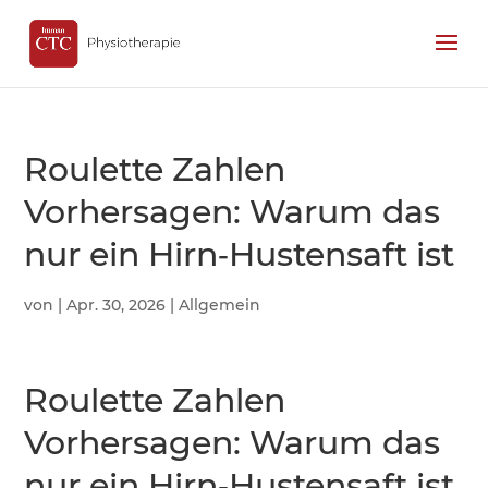
Roulette Zahlen
Vorhersagen: Warum das
nur ein Hirn‑Hustensaft ist
von
|
Apr. 30, 2026
| Allgemein
Roulette Zahlen
Vorhersagen: Warum das
nur ein Hirn‑Hustensaft ist