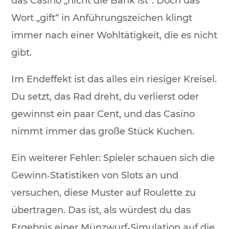
das Casino „nicht die Bank ist“. Doch das
Wort „gift“ in Anführungszeichen klingt
immer nach einer Wohltätigkeit, die es nicht
gibt.
Im Endeffekt ist das alles ein riesiger Kreisel.
Du setzt, das Rad dreht, du verlierst oder
gewinnst ein paar Cent, und das Casino
nimmt immer das große Stück Kuchen.
Ein weiterer Fehler: Spieler schauen sich die
Gewinn‑Statistiken von Slots an und
versuchen, diese Muster auf Roulette zu
übertragen. Das ist, als würdest du das
Ergebnis einer Münzwurf‑Simulation auf die