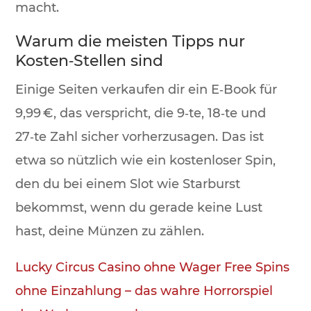
macht.
Warum die meisten Tipps nur
Kosten‑Stellen sind
Einige Seiten verkaufen dir ein E‑Book für
9,99 €, das verspricht, die 9‑te, 18‑te und
27‑te Zahl sicher vorherzusagen. Das ist
etwa so nützlich wie ein kostenloser Spin,
den du bei einem Slot wie Starburst
bekommst, wenn du gerade keine Lust
hast, deine Münzen zu zählen.
Lucky Circus Casino ohne Wager Free Spins
ohne Einzahlung – das wahre Horrorspiel