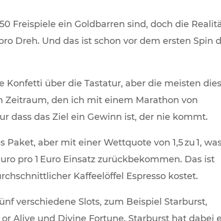
50 Freispiele ein Goldbarren sind, doch die Realit
 pro Dreh. Und das ist schon vor dem ersten Spin 
e Konfetti über die Tastatur, aber die meisten die
in Zeitraum, den ich mit einem Marathon von
r dass das Ziel ein Gewinn ist, der nie kommt.
 Paket, aber mit einer Wettquote von 1,5 zu 1, wa
 Euro pro 1 Euro Einsatz zurückbekommen. Das ist
urchschnittlicher Kaffeelöffel Espresso kostet.
 fünf verschiedene Slots, zum Beispiel Starburst,
or Alive und Divine Fortune. Starburst hat dabei 