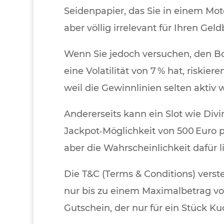
Seidenpapier, das Sie in einem Mo
aber völlig irrelevant für Ihren Geld
Wenn Sie jedoch versuchen, den Bo
eine Volatilität von 7 % hat, riskier
weil die Gewinnlinien selten aktiv 
Andererseits kann ein Slot wie Divi
Jackpot‑Möglichkeit von 500 Euro p
aber die Wahrscheinlichkeit dafür li
Die T&C (Terms & Conditions) verst
nur bis zu einem Maximalbetrag von
Gutschein, der nur für ein Stück Ku