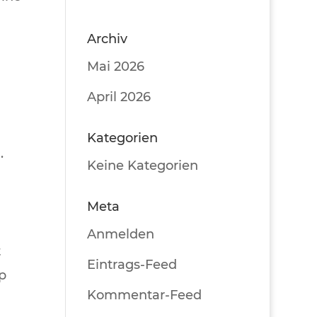
Archiv
Mai 2026
April 2026
Kategorien
.
Keine Kategorien
Meta
Anmelden
t
Eintrags-Feed
p
Kommentar-Feed