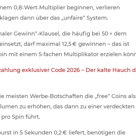
inem 0,8‑Wert‑Multiplier beginnen, verlieren
klagen dann über das „unfaire“ System.
maler Gewinn“-Klausel, die häufig bei 50 × dem
€ einsetzt, darf maximal 12,5 € gewinnen – das ist
pin mit einem 5‑fachen Multiplikator erzielen könn
hlung exklusiver Code 2026 – Der kalte Hauch d
ie meisten Werbe‑Botschaften die „free“ Coins als
lumen zu erhöhen, das dann zu einer verdeckten
pro Spin führt.
urst in 5 Sekunden 0,2 € liefert, benötigen die