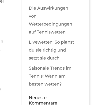
ei
Die Auswirkungen
von
Wetterbedingungen
auf Tenniswetten
in
Livewetten: So planst
.
du sie richtig und
setzt sie durch
Saisonale Trends im
Tennis: Wann am
besten wetten?
%
Neueste
Kommentare