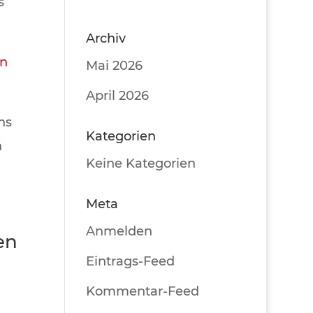
s
Archiv
en
Mai 2026
April 2026
ns
Kategorien
n
Keine Kategorien
Meta
Anmelden
en
Eintrags-Feed
Kommentar-Feed