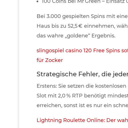
100 Coins bei Mr Green – Einsatz 
Bei 3.000 gespielten Spins mit eine
Haus bis zu 52,5 € einnehmen, wäh
das wahre „goldene“ Ergebnis.
slingospiel casino 120 Free Spins 
für Zocker
Strategische Fehler, die jed
Erstens: Sie setzen die kostenlosen C
Slot mit 2,0 % RTP benötigt mindes
erreichen, sonst ist es nur ein schne
Lightning Roulette Online: Der wah