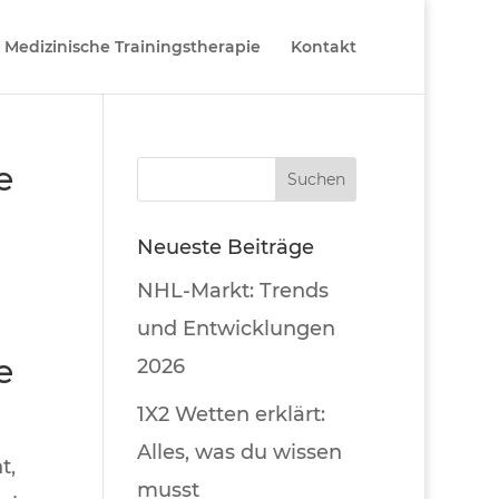
Medizinische Trainingstherapie
Kontakt
e
Neueste Beiträge
NHL-Markt: Trends
und Entwicklungen
e
2026
1X2 Wetten erklärt:
Alles, was du wissen
t,
musst