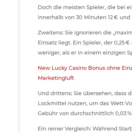
Doch die meisten Spieler, die bei e
innerhalb von 30 Minuten 12 € und 
Zweitens: Sie ignorieren die „maxi
Einsatz liegt. Ein Spieler, der 0,25 
weniger, als er in einem einzigen S
New Lucky Casino Bonus ohne Einza
Marketingluft
Und drittens: Sie übersehen, dass d
Lockmittel nutzen, um das Wett‑Vo
Gebühr von durchschnittlich 0,03 % 
Ein reiner Vergleich: Während Starb