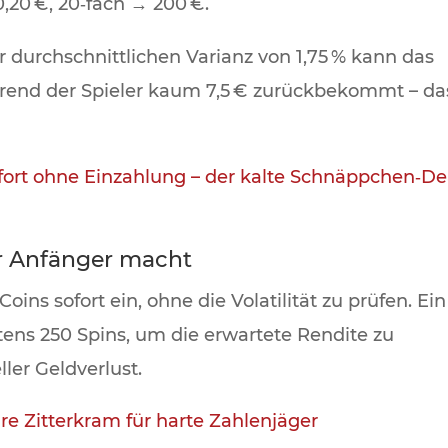
0,20 €, 20‑fach → 200 €.
r durchschnittlichen Varianz von 1,75 % kann das
rend der Spieler kaum 7,5 € zurückbekommt – das
sofort ohne Einzahlung – der kalte Schnäppchen‑De
er Anfänger macht
oins sofort ein, ohne die Volatilität zu prüfen. Ein
tens 250 Spins, um die erwartete Rendite zu
ller Geldverlust.
re Zitterkram für harte Zahlenjäger