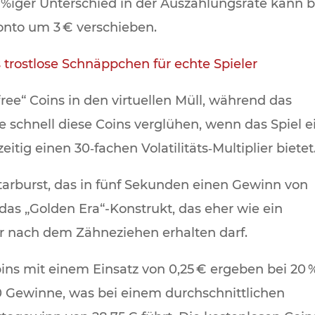
,01 %iger Unterschied in der Auszahlungsrate kann b
onto um 3 € verschieben.
 trostlose Schnäppchen für echte Spieler
ree“ Coins in den virtuellen Müll, während das
ie schnell diese Coins verglühen, wenn das Spiel e
itig einen 30‑fachen Volatilitäts‑Multiplier bietet
Starburst, das in fünf Sekunden einen Gewinn von
das „Golden Era“-Konstrukt, das eher wie ein
r nach dem Zähneziehen erhalten darf.
Spins mit einem Einsatz von 0,25 € ergeben bei 20 
 Gewinne, was bei einem durchschnittlichen