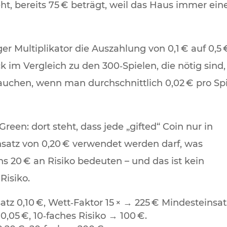
t, bereits 75 € beträgt, weil das Haus immer ein
ger Multiplikator die Auszahlung von 0,1 € auf 0,5 
ck im Vergleich zu den 300‑Spielen, die nötig sind
rauchen, wenn man durchschnittlich 0,02 € pro Sp
Green: dort steht, dass jede „gifted“ Coin nur in
satz von 0,20 € verwendet werden darf, was
s 20 € an Risiko bedeuten – und das ist kein
Risiko.
atz 0,10 €, Wett‑Faktor 15 × → 225 € Mindesteinsat
0,05 €, 10‑faches Risiko → 100 €.