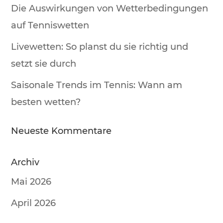
Die Auswirkungen von Wetterbedingungen
auf Tenniswetten
Livewetten: So planst du sie richtig und
setzt sie durch
Saisonale Trends im Tennis: Wann am
besten wetten?
Neueste Kommentare
Archiv
Mai 2026
April 2026