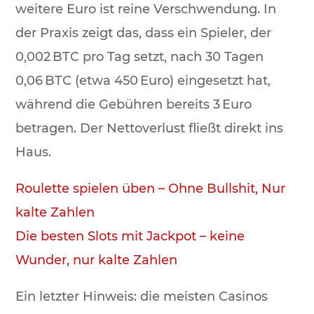
weitere Euro ist reine Verschwendung. In
der Praxis zeigt das, dass ein Spieler, der
0,002 BTC pro Tag setzt, nach 30 Tagen
0,06 BTC (etwa 450 Euro) eingesetzt hat,
während die Gebühren bereits 3 Euro
betragen. Der Nettoverlust fließt direkt ins
Haus.
Roulette spielen üben – Ohne Bullshit, Nur
kalte Zahlen
Die besten Slots mit Jackpot – keine
Wunder, nur kalte Zahlen
Ein letzter Hinweis: die meisten Casinos