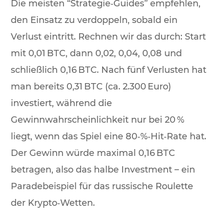
Die meisten “Strategie‑Guides” empfehlen,
den Einsatz zu verdoppeln, sobald ein
Verlust eintritt. Rechnen wir das durch: Start
mit 0,01 BTC, dann 0,02, 0,04, 0,08 und
schließlich 0,16 BTC. Nach fünf Verlusten hat
man bereits 0,31 BTC (ca. 2.300 Euro)
investiert, während die
Gewinnwahrscheinlichkeit nur bei 20 %
liegt, wenn das Spiel eine 80‑%‑Hit‑Rate hat.
Der Gewinn würde maximal 0,16 BTC
betragen, also das halbe Investment – ein
Paradebeispiel für das russische Roulette
der Krypto‑Wetten.