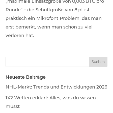
„maximale Einsatzgröße von 0,003 BTC pro
Runde“ – die Schriftgröße von 8 pt ist
praktisch ein Mikrofont‑Problem, das man
erst bemerkt, wenn man schon zu viel
verloren hat.
Neueste Beiträge
NHL-Markt: Trends und Entwicklungen 2026
1X2 Wetten erklärt: Alles, was du wissen
musst