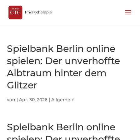
Spielbank Berlin online
spielen: Der unverhoffte
Albtraum hinter dem
Glitzer
von
|
Apr. 30, 2026
| Allgemein
Spielbank Berlin online
spielen: Der unverhoffte