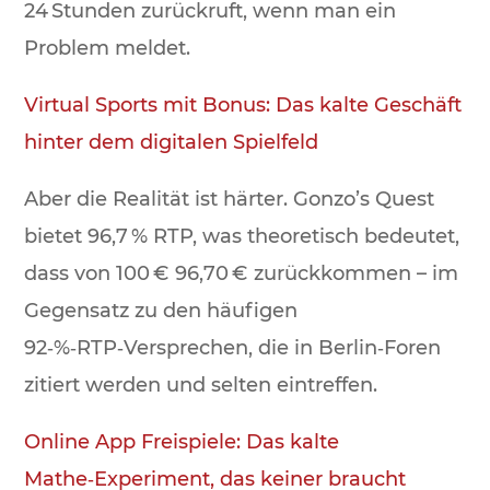
24 Stunden zurückruft, wenn man ein
Problem meldet.
Virtual Sports mit Bonus: Das kalte Geschäft
hinter dem digitalen Spielfeld
Aber die Realität ist härter. Gonzo’s Quest
bietet 96,7 % RTP, was theoretisch bedeutet,
dass von 100 € 96,70 € zurückkommen – im
Gegensatz zu den häufigen
92‑%‑RTP‑Versprechen, die in Berlin‑Foren
zitiert werden und selten eintreffen.
Online App Freispiele: Das kalte
Mathe‑Experiment, das keiner braucht