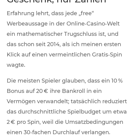
Erfahrung lehrt, dass jede „free“
Werbeaussage in der Online‑Casino‑Welt
ein mathematischer Trugschluss ist, und
das schon seit 2014, als ich meinen ersten
Klick auf einen vermeintlichen Gratis‑Spin
wagte.
Die meisten Spieler glauben, dass ein 10 %
Bonus auf 20 € ihre Bankroll in ein
Vermögen verwandelt; tatsächlich reduziert
das durchschnittliche Spielbudget um etwa
2 € pro Spin, weil die Umsatzbedingungen
einen 30‑fachen Durchlauf verlangen.