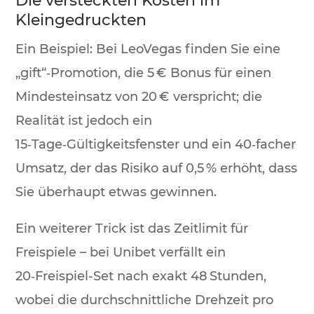
Die versteckten Kosten im
Kleingedruckten
Ein Beispiel: Bei LeoVegas finden Sie eine
„gift“‑Promotion, die 5 € Bonus für einen
Mindesteinsatz von 20 € verspricht; die
Realität ist jedoch ein
15‑Tage‑Gültigkeitsfenster und ein 40‑facher
Umsatz, der das Risiko auf 0,5 % erhöht, dass
Sie überhaupt etwas gewinnen.
Ein weiterer Trick ist das Zeitlimit für
Freispiele – bei Unibet verfällt ein
20‑Freispiel-Set nach exakt 48 Stunden,
wobei die durchschnittliche Drehzeit pro