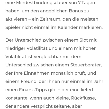
eine Mindestbindungsdauer von 7 Tagen
haben, um den angeblichen Bonus zu
aktivieren – ein Zeitraum, den die meisten
Spieler nicht einmal im Kalender markieren.
Der Unterschied zwischen einem Slot mit
niedriger Volatilität und einem mit hoher
Volatilität ist vergleichbar mit dem
Unterschied zwischen einem Steuerberater,
der Ihre Einnahmen monatlich prüft, und
einem Freund, der Ihnen nur einmal im Jahr
einen Finanz‑Tipps gibt – der eine liefert
konstante, wenn auch kleine, Rückflüsse,
der andere verspricht seltene, aber