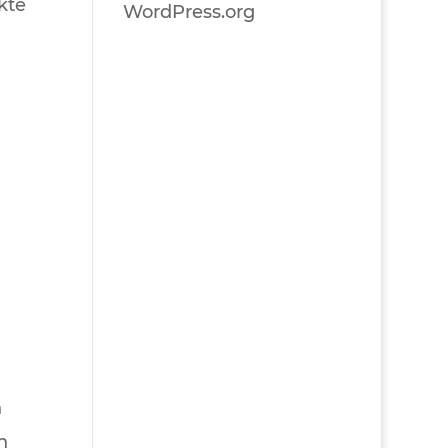
kte
WordPress.org
n
n