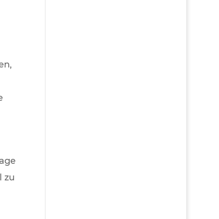
en,
e
Tage
l zu