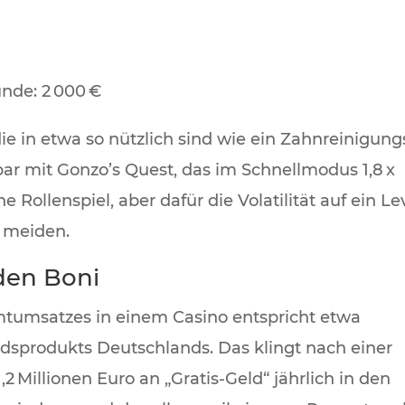
nde: 2 000 €
die in etwa so nützlich sind wie ein Zahnreinigung
bar mit Gonzo’s Quest, das im Schnellmodus 1,8 x
he Rollenspiel, aber dafür die Volatilität auf ein Le
r meiden.
den Boni
mtumsatzes in einem Casino entspricht etwa
ndsprodukts Deutschlands. Das klingt nach einer
,2 Millionen Euro an „Gratis-Geld“ jährlich in den