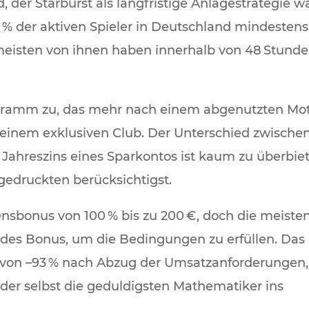
 der Starburst als langfristige Anlagestrategie wä
 % der aktiven Spieler in Deutschland mindestens
meisten von ihnen haben innerhalb von 48 Stund
gramm zu, das mehr nach einem abgenutzten Mot
 einem exklusiven Club. Der Unterschied zwische
Jahreszins eines Sparkontos ist kaum zu überbiet
gedruckten berücksichtigst.
sbonus von 100 % bis zu 200 €, doch die meiste
 des Bonus, um die Bedingungen zu erfüllen. Das
te von –93 % nach Abzug der Umsatzanforderungen,
 der selbst die geduldigsten Mathematiker ins