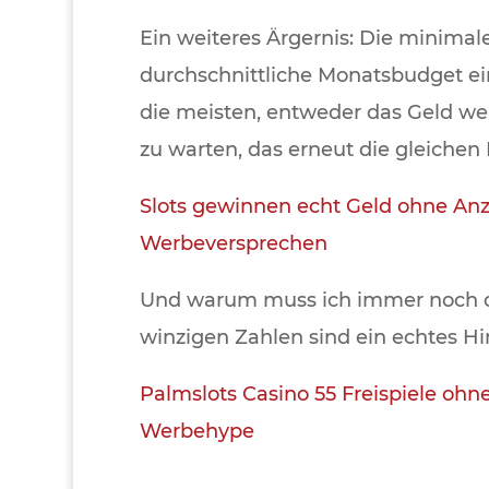
Ein weiteres Ärgernis: Die minimal
durchschnittliche Monatsbudget ein
die meisten, entweder das Geld wei
zu warten, das erneut die gleiche
Slots gewinnen echt Geld ohne Anz
Werbeversprechen
Und warum muss ich immer noch die
winzigen Zahlen sind ein echtes H
Palmslots Casino 55 Freispiele ohn
Werbehype