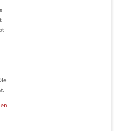
s
t
ot
Die
t.
den