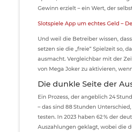
Gewinn erzielt – ein Wert, der selbst
Slotspiele App um echtes Geld – D
Und weil die Betreiber wissen, dass
setzen sie die „freie“ Spielzeit so,
ausmacht. Vergleichbar mit der Zeit
von Mega Joker zu aktivieren, wenn 
Die dunkle Seite der A
Ein Prozess, der angeblich 24 Stund
– das sind 88 Stunden Unterschied,
testen. In 2023 haben 62 % der de
Auszahlungen geklagt, wobei die du