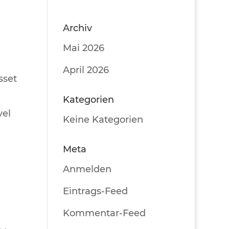
Archiv
Mai 2026
April 2026
sset
Kategorien
vel
Keine Kategorien
Meta
Anmelden
Eintrags-Feed
Kommentar-Feed