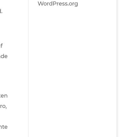
WordPress.org
.
f
nde
ten
ro,
mte