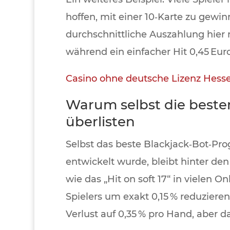
hoffen, mit einer 10‑Karte zu gewi
durchschnittliche Auszahlung hier 
während ein einfacher Hit 0,45 Euro
Casino ohne deutsche Lizenz Hessen
Warum selbst die beste
überlisten
Selbst das beste Blackjack‑Bot‑P
entwickelt wurde, bleibt hinter den
wie das „Hit on soft 17“ in vielen 
Spielers um exakt 0,15 % reduzieren.
Verlust auf 0,35 % pro Hand, aber d