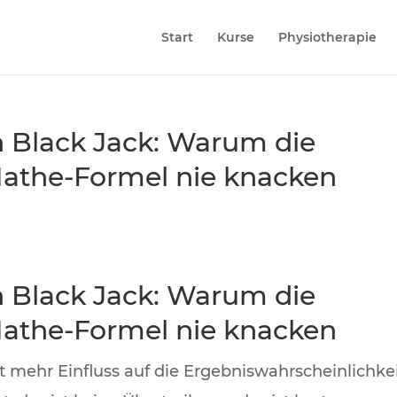
Start
Kurse
Physiotherapie
n Black Jack: Warum die
Mathe-Formel nie knacken
n Black Jack: Warum die
Mathe-Formel nie knacken
at mehr Einfluss auf die Ergebniswahrscheinlichke