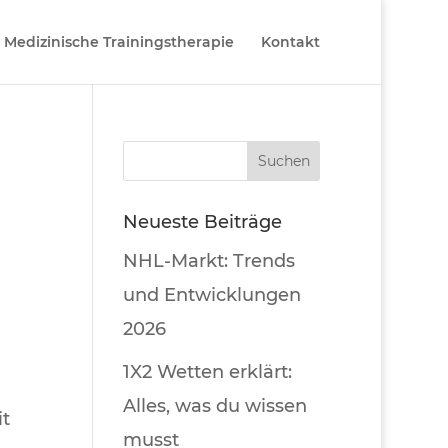
Medizinische Trainingstherapie
Kontakt
Neueste Beiträge
NHL-Markt: Trends
und Entwicklungen
2026
1X2 Wetten erklärt:
Alles, was du wissen
it
musst