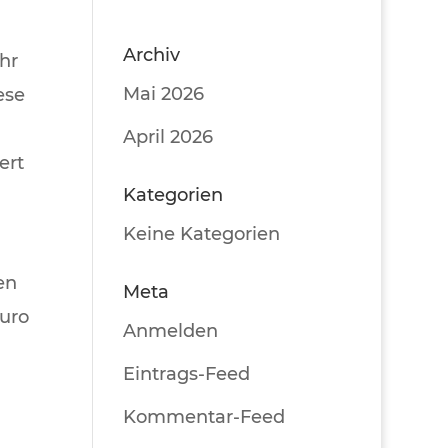
Archiv
hr
Mai 2026
ese
April 2026
ert
Kategorien
Keine Kategorien
en
Meta
Euro
Anmelden
Eintrags-Feed
Kommentar-Feed