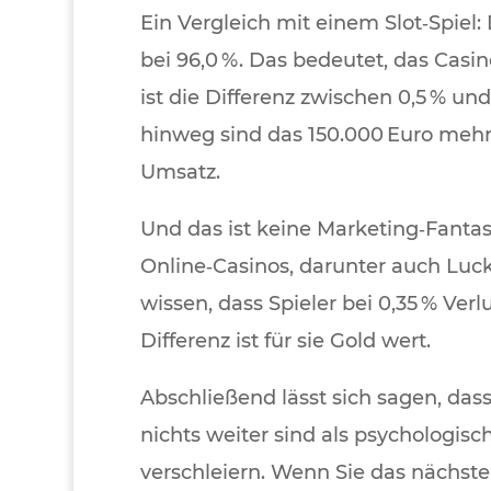
Ein Vergleich mit einem Slot‑Spiel:
bei 96,0 %. Das bedeutet, das Cas
ist die Differenz zwischen 0,5 % un
hinweg sind das 150.000 Euro mehr 
Umsatz.
Und das ist keine Marketing‑Fantas
Online‑Casinos, darunter auch Lucky
wissen, dass Spieler bei 0,35 % Verlu
Differenz ist für sie Gold wert.
Abschließend lässt sich sagen, das
nichts weiter sind als psychologisch
verschleiern. Wenn Sie das nächste 