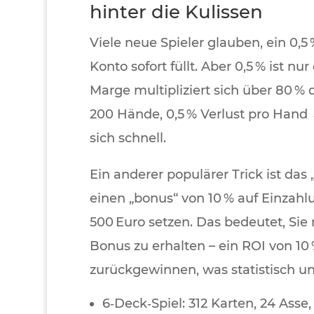
hinter die Kulissen
Viele neue Spieler glauben, ein 0,5
Konto sofort füllt. Aber 0,5 % ist 
Marge multipliziert sich über 80 % d
200 Hände, 0,5 % Verlust pro Hand
sich schnell.
Ein anderer populärer Trick ist da
einen „bonus“ von 10 % auf Einzahl
500 Euro setzen. Das bedeutet, Sie
Bonus zu erhalten – ein ROI von 10 
zurückgewinnen, was statistisch un
6‑Deck‑Spiel: 312 Karten, 24 Ass