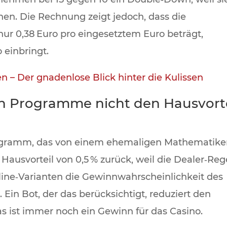
nnen. Die Rechnung zeigt jedoch, dass die
nur 0,38 Euro pro eingesetztem Euro beträgt,
 einbringt.
 – Der gnadenlose Blick hinter die Kulissen
n Programme nicht den Hausvorte
rogramm, das von einem ehemaligen Mathematike
 Hausvorteil von 0,5 % zurück, weil die Dealer‑Reg
Online‑Varianten die Gewinnwahrscheinlichkeit des
 Ein Bot, der das berücksichtigt, reduziert den
as ist immer noch ein Gewinn für das Casino.