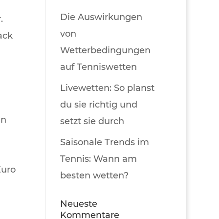
Die Auswirkungen
.
von
ack
Wetterbedingungen
auf Tenniswetten
Livewetten: So planst
du sie richtig und
in
setzt sie durch
Saisonale Trends im
Tennis: Wann am
Euro
besten wetten?
Neueste
Kommentare