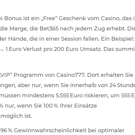
 % Bonus ist ein „Free“ Geschenk vom Casino, das i
nur die Marge, die Bet365 nach jedem Zug erhebt. Di
er Hände, die in einer Session fallen. Ein Beispiel:
 → 1 Euro Verlust pro 200 Euro Umsatz. Das summi
s „VIP“ Programm von Casino777. Dort erhalten Sie
ungen, aber nur, wenn Sie innerhalb von 24 Stund
 müssen mindestens 5.555 Euro riskieren, um 555 
% nur, wenn Sie 100 % Ihrer Einsätze
möglich ist.
e, 96 % Gewinnwahrscheinlichkeit bei optimaler