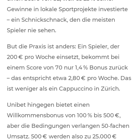
Gewinne in lokale Sportprojekte investierte
– ein Schnickschnack, den die meisten
Spieler nie sehen.
But die Praxis ist anders: Ein Spieler, der
200 € pro Woche einsetzt, bekommt bei
einem Score von 70 nur 1,4 % Bonus zurück
– das entspricht etwa 2,80 € pro Woche. Das
ist weniger als ein Cappuccino in Zürich.
Unibet hingegen bietet einen
Willkommensbonus von 100 % bis 500 €,
aber die Bedingungen verlangen 50‑fachen
Umsatz. 500 € werden also zu 25.000 €