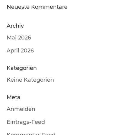
Neueste Kommentare
Archiv
Mai 2026
April 2026
Kategorien
Keine Kategorien
Meta
Anmelden
Eintrags-Feed