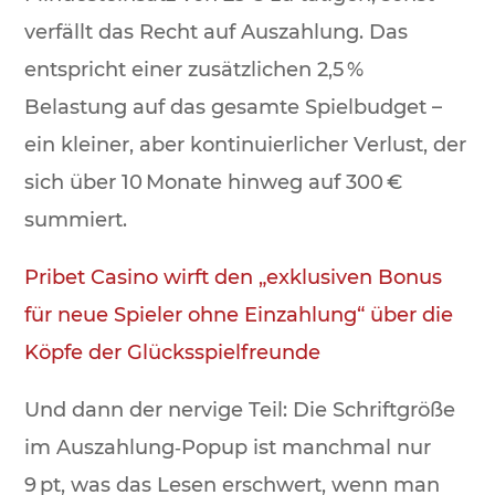
verfällt das Recht auf Auszahlung. Das
entspricht einer zusätzlichen 2,5 %
Belastung auf das gesamte Spielbudget –
ein kleiner, aber kontinuierlicher Verlust, der
sich über 10 Monate hinweg auf 300 €
summiert.
Pribet Casino wirft den „exklusiven Bonus
für neue Spieler ohne Einzahlung“ über die
Köpfe der Glücksspielfreunde
Und dann der nervige Teil: Die Schriftgröße
im Auszahlung‑Popup ist manchmal nur
9 pt, was das Lesen erschwert, wenn man