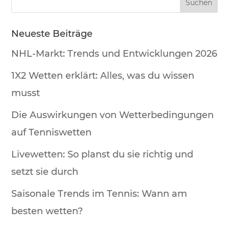
Neueste Beiträge
NHL-Markt: Trends und Entwicklungen 2026
1X2 Wetten erklärt: Alles, was du wissen
musst
Die Auswirkungen von Wetterbedingungen
auf Tenniswetten
Livewetten: So planst du sie richtig und
setzt sie durch
Saisonale Trends im Tennis: Wann am
besten wetten?