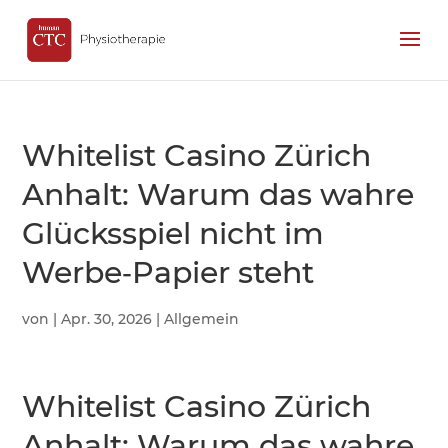
Whitelist Casino Zürich
Anhalt: Warum das wahre
Glücksspiel nicht im
Werbe‑Papier steht
von
|
Apr. 30, 2026
| Allgemein
Whitelist Casino Zürich
Anhalt: Warum das wahre