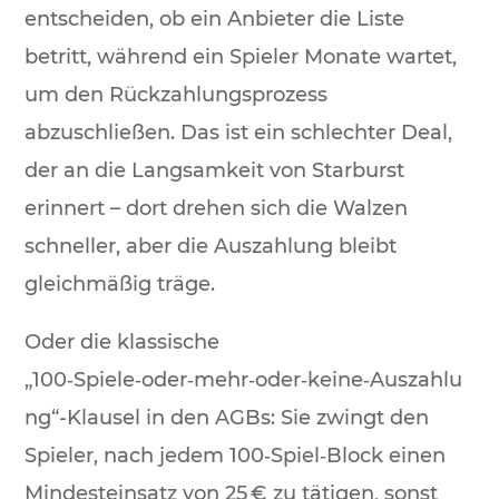
entscheiden, ob ein Anbieter die Liste
betritt, während ein Spieler Monate wartet,
um den Rückzahlungsprozess
abzuschließen. Das ist ein schlechter Deal,
der an die Langsamkeit von Starburst
erinnert – dort drehen sich die Walzen
schneller, aber die Auszahlung bleibt
gleichmäßig träge.
Oder die klassische
„100‑Spiele‑oder‑mehr‑oder‑keine‑Auszahlu
ng“-Klausel in den AGBs: Sie zwingt den
Spieler, nach jedem 100‑Spiel‑Block einen
Mindesteinsatz von 25 € zu tätigen, sonst