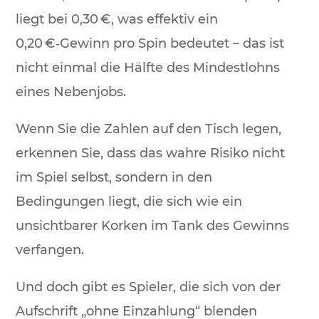
liegt bei 0,30 €, was effektiv ein
0,20 €‑Gewinn pro Spin bedeutet – das ist
nicht einmal die Hälfte des Mindestlohns
eines Nebenjobs.
Wenn Sie die Zahlen auf den Tisch legen,
erkennen Sie, dass das wahre Risiko nicht
im Spiel selbst, sondern in den
Bedingungen liegt, die sich wie ein
unsichtbarer Korken im Tank des Gewinns
verfangen.
Und doch gibt es Spieler, die sich von der
Aufschrift „ohne Einzahlung“ blenden