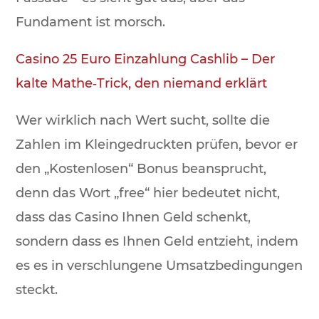
Fundament ist morsch.
Casino 25 Euro Einzahlung Cashlib – Der
kalte Mathe‑Trick, den niemand erklärt
Wer wirklich nach Wert sucht, sollte die
Zahlen im Kleingedruckten prüfen, bevor er
den „Kostenlosen“ Bonus beansprucht,
denn das Wort „free“ hier bedeutet nicht,
dass das Casino Ihnen Geld schenkt,
sondern dass es Ihnen Geld entzieht, indem
es es in verschlungene Umsatzbedingungen
steckt.