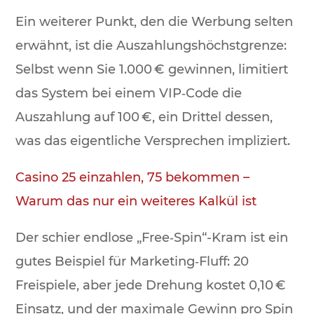
Ein weiterer Punkt, den die Werbung selten
erwähnt, ist die Auszahlungshöchstgrenze:
Selbst wenn Sie 1.000 € gewinnen, limitiert
das System bei einem VIP‑Code die
Auszahlung auf 100 €, ein Drittel dessen,
was das eigentliche Versprechen impliziert.
Casino 25 einzahlen, 75 bekommen –
Warum das nur ein weiteres Kalkül ist
Der schier endlose „Free‑Spin“-Kram ist ein
gutes Beispiel für Marketing‑Fluff: 20
Freispiele, aber jede Drehung kostet 0,10 €
Einsatz, und der maximale Gewinn pro Spin