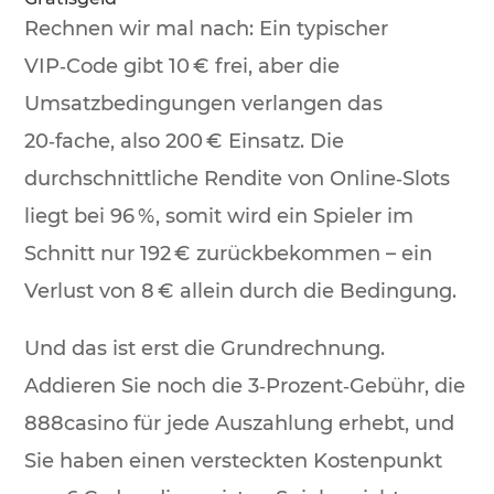
Rechnen wir mal nach: Ein typischer
VIP‑Code gibt 10 € frei, aber die
Umsatzbedingungen verlangen das
20‑fache, also 200 € Einsatz. Die
durchschnittliche Rendite von Online‑Slots
liegt bei 96 %, somit wird ein Spieler im
Schnitt nur 192 € zurückbekommen – ein
Verlust von 8 € allein durch die Bedingung.
Und das ist erst die Grundrechnung.
Addieren Sie noch die 3‑Prozent‑Gebühr, die
888casino für jede Auszahlung erhebt, und
Sie haben einen versteckten Kostenpunkt