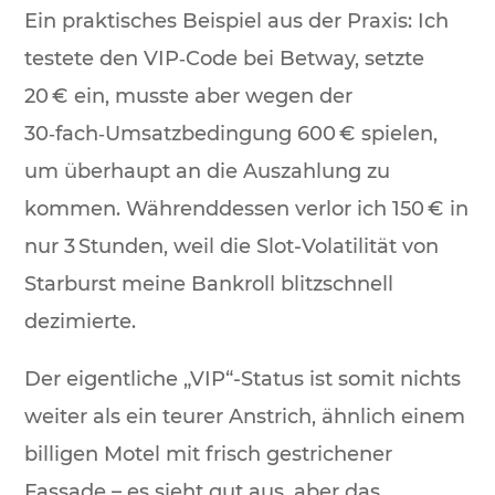
Ein praktisches Beispiel aus der Praxis: Ich
testete den VIP‑Code bei Betway, setzte
20 € ein, musste aber wegen der
30‑fach‑Umsatzbedingung 600 € spielen,
um überhaupt an die Auszahlung zu
kommen. Währenddessen verlor ich 150 € in
nur 3 Stunden, weil die Slot-Volatilität von
Starburst meine Bankroll blitzschnell
dezimierte.
Der eigentliche „VIP“-Status ist somit nichts
weiter als ein teurer Anstrich, ähnlich einem
billigen Motel mit frisch gestrichener
Fassade – es sieht gut aus, aber das