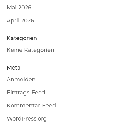
Mai 2026
April 2026
Kategorien
Keine Kategorien
Meta
Anmelden
Eintrags-Feed
Kommentar-Feed
WordPress.org