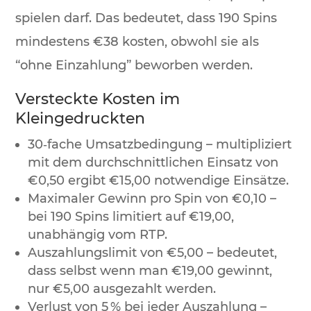
spielen darf. Das bedeutet, dass 190 Spins
mindestens €38 kosten, obwohl sie als
“ohne Einzahlung” beworben werden.
Versteckte Kosten im
Kleingedruckten
30‑fache Umsatzbedingung – multipliziert
mit dem durchschnittlichen Einsatz von
€0,50 ergibt €15,00 notwendige Einsätze.
Maximaler Gewinn pro Spin von €0,10 –
bei 190 Spins limitiert auf €19,00,
unabhängig vom RTP.
Auszahlungslimit von €5,00 – bedeutet,
dass selbst wenn man €19,00 gewinnt,
nur €5,00 ausgezahlt werden.
Verlust von 5 % bei jeder Auszahlung –