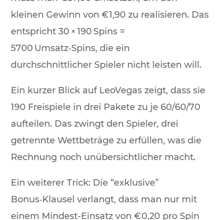
kleinen Gewinn von €1,90 zu realisieren. Das
entspricht 30 × 190 Spins =
5700 Umsatz‑Spins, die ein
durchschnittlicher Spieler nicht leisten will.
Ein kurzer Blick auf LeoVegas zeigt, dass sie
190 Freispiele in drei Pakete zu je 60/60/70
aufteilen. Das zwingt den Spieler, drei
getrennte Wettbeträge zu erfüllen, was die
Rechnung noch unübersichtlicher macht.
Ein weiterer Trick: Die “exklusive”
Bonus‑Klausel verlangt, dass man nur mit
einem Mindest-Einsatz von €0,20 pro Spin