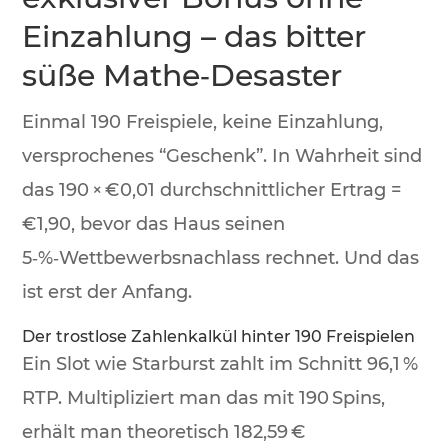
Einzahlung – das bitter
süße Mathe‑Desaster
Einmal 190 Freispiele, keine Einzahlung,
versprochenes “Geschenk”. In Wahrheit sind
das 190 × €0,01 durchschnittlicher Ertrag =
€1,90, bevor das Haus seinen
5‑%‑Wettbewerbsnachlass rechnet. Und das
ist erst der Anfang.
Der trostlose Zahlenkalkül hinter 190 Freispielen
Ein Slot wie Starburst zahlt im Schnitt 96,1 %
RTP. Multipliziert man das mit 190 Spins,
erhält man theoretisch 182,59 €