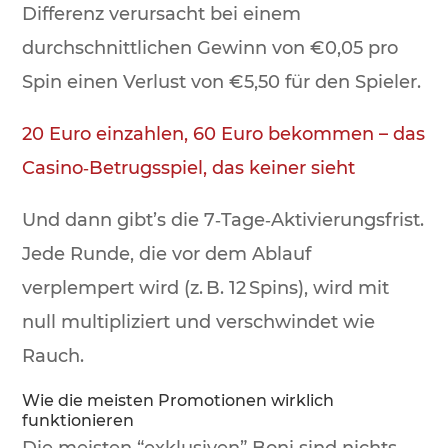
Differenz verursacht bei einem
durchschnittlichen Gewinn von €0,05 pro
Spin einen Verlust von €5,50 für den Spieler.
20 Euro einzahlen, 60 Euro bekommen – das
Casino‑Betrugsspiel, das keiner sieht
Und dann gibt’s die 7‑Tage‑Aktivierungsfrist.
Jede Runde, die vor dem Ablauf
verplempert wird (z. B. 12 Spins), wird mit
null multipliziert und verschwindet wie
Rauch.
Wie die meisten Promotionen wirklich
funktionieren